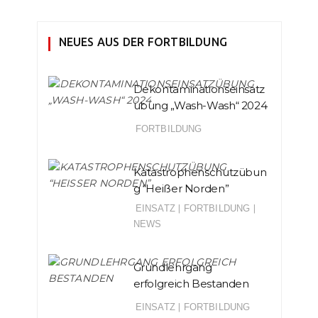
NEUES AUS DER FORTBILDUNG
Dekontaminationseinsatz
übung „Wash-Wash“ 2024
FORTBILDUNG
Katastrophenschutzübun
g “Heißer Norden”
EINSATZ
|
FORTBILDUNG
|
NEWS
Grundlehrgang
erfolgreich Bestanden
EINSATZ
|
FORTBILDUNG