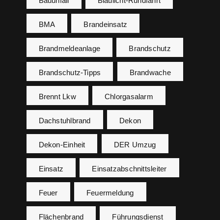
Bauunfall
Blaulicht-Rundfahrt
BMA
Brandeinsatz
Brandmeldeanlage
Brandschutz
Brandschutz-Tipps
Brandwache
Brennt Lkw
Chlorgasalarm
Dachstuhlbrand
Dekon
Dekon-Einheit
DER Umzug
Einsatz
Einsatzabschnittsleiter
Feuer
Feuermeldung
Flächenbrand
Führungsdienst