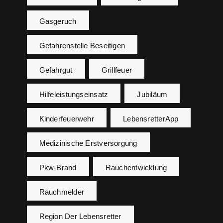
Gasgeruch
Gefahrenstelle Beseitigen
Gefahrgut
Grillfeuer
Hilfeleistungseinsatz
Jubiläum
Kinderfeuerwehr
LebensretterApp
Medizinische Erstversorgung
Pkw-Brand
Rauchentwicklung
Rauchmelder
Region Der Lebensretter