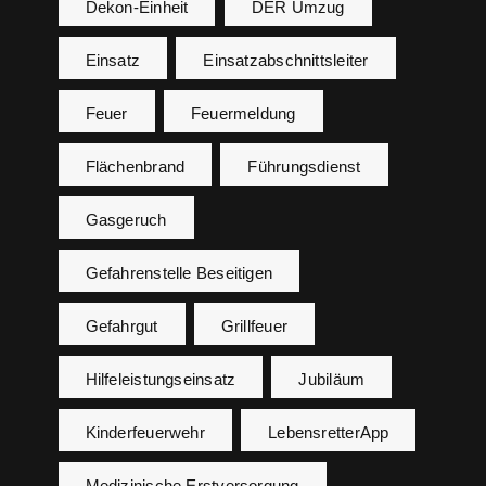
Dekon-Einheit
DER Umzug
Einsatz
Einsatzabschnittsleiter
Feuer
Feuermeldung
Flächenbrand
Führungsdienst
Gasgeruch
Gefahrenstelle Beseitigen
Gefahrgut
Grillfeuer
Hilfeleistungseinsatz
Jubiläum
Kinderfeuerwehr
LebensretterApp
Medizinische Erstversorgung