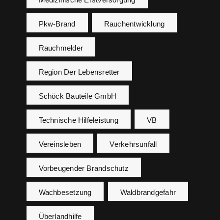
Pkw-Brand
Rauchentwicklung
Rauchmelder
Region Der Lebensretter
Schöck Bauteile GmbH
Technische Hilfeleistung
VB
Vereinsleben
Verkehrsunfall
Vorbeugender Brandschutz
Wachbesetzung
Waldbrandgefahr
Überlandhilfe