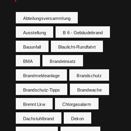
Abteilungsversammlung
Ausstellung
B 6 - Gebäudebrand
Bauunfall
Blaulicht-Rundfahrt
BMA
Brandeinsatz
Brandmeldeanlage
Brandschutz
Brandschutz-Tipps
Brandwache
Brennt Lkw
Chlorgasalarm
Dachstuhlbrand
Dekon