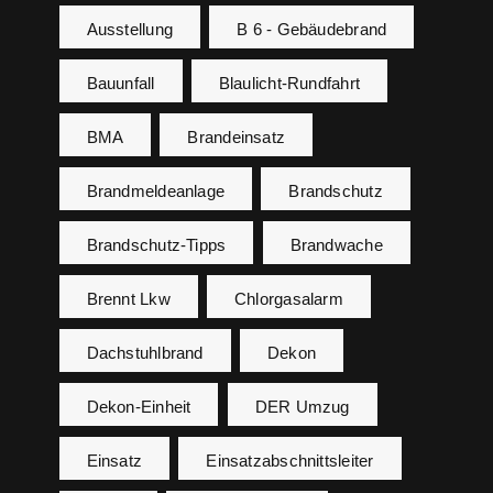
Ausstellung
B 6 - Gebäudebrand
Bauunfall
Blaulicht-Rundfahrt
BMA
Brandeinsatz
Brandmeldeanlage
Brandschutz
Brandschutz-Tipps
Brandwache
Brennt Lkw
Chlorgasalarm
Dachstuhlbrand
Dekon
Dekon-Einheit
DER Umzug
Einsatz
Einsatzabschnittsleiter