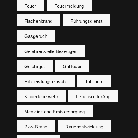
Feuer
Feuermeldung
Flächenbrand
Führungsdienst
Gasgeruch
Gefahrenstelle Beseitigen
Gefahrgut
Grillfeuer
Hilfeleistungseinsatz
Jubiläum
Kinderfeuerwehr
LebensretterApp
Medizinische Erstversorgung
Pkw-Brand
Rauchentwicklung