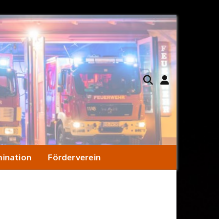
ination
Förderverein
ener Konzept
Hilfeleistungslöschfahrzeug
Satzung
ekontamination?
Löschgruppenfahrzeug KatS
Aufnahmeantrag