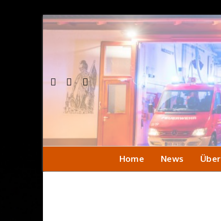
Home
News
Über
Einsa
Seni