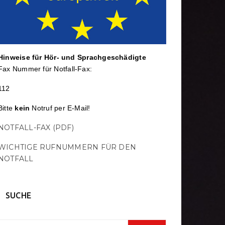
Hinweise für Hör- und Sprach­ge­schä­digte
Fax Nummer für Notfall-Fax:
112
Bitte
kein
Notruf per E-Mail!
NOTFALL-FAX (PDF)
WICHTIGE RUFNUMMERN FÜR DEN
NOTFALL
SUCHE