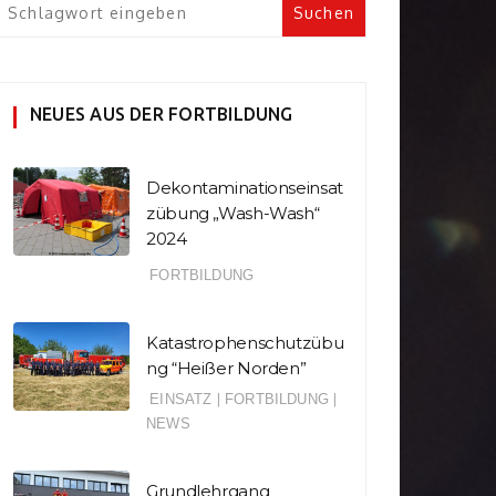
NEUES AUS DER FORTBILDUNG
Dekontaminationseinsat
zübung „Wash-Wash“
2024
FORTBILDUNG
Katastrophenschutzübu
ng “Heißer Norden”
EINSATZ
|
FORTBILDUNG
|
NEWS
Grundlehrgang