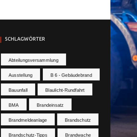
SCHLAGWÖRTER
Abteilungsversammlung
Ausstellung
B 6 - Gebäudebrand
Bauunfall
Blaulicht-Rundfahrt
BMA
Brandeinsatz
Brandmeldeanlage
Brandschutz
Brandschutz-Tipps
Brandwache