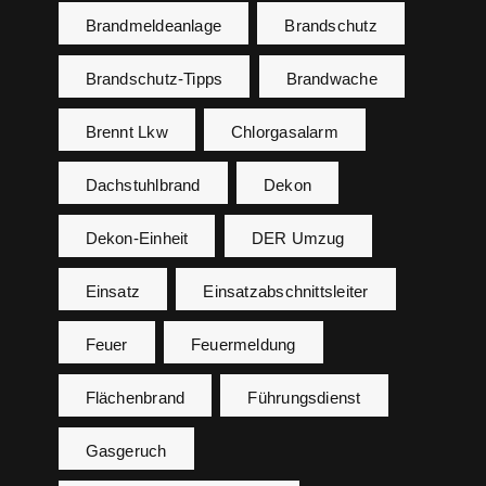
Brandmeldeanlage
Brandschutz
Brandschutz-Tipps
Brandwache
Brennt Lkw
Chlorgasalarm
Dachstuhlbrand
Dekon
Dekon-Einheit
DER Umzug
Einsatz
Einsatzabschnittsleiter
Feuer
Feuermeldung
Flächenbrand
Führungsdienst
Gasgeruch