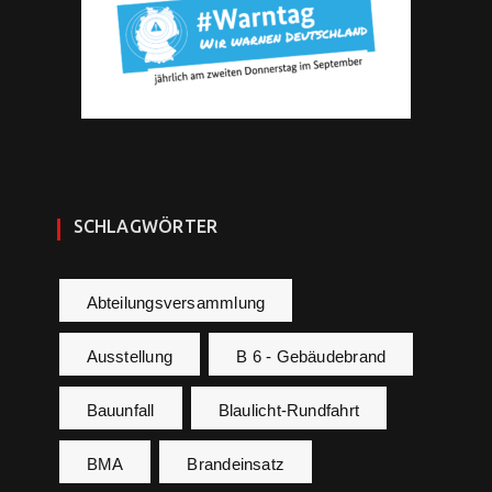
SCHLAGWÖRTER
Abteilungsversammlung
Ausstellung
B 6 - Gebäudebrand
Bauunfall
Blaulicht-Rundfahrt
BMA
Brandeinsatz