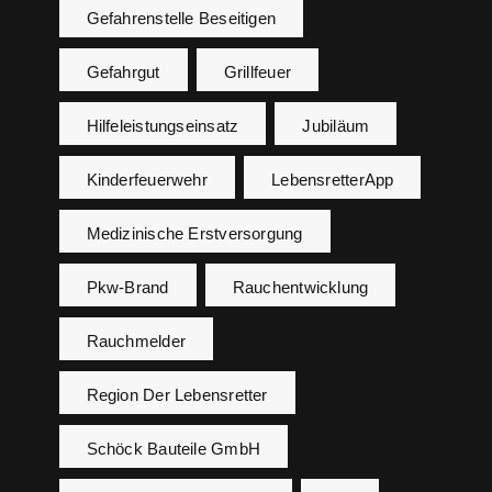
Gefahrenstelle Beseitigen
Gefahrgut
Grillfeuer
Hilfeleistungseinsatz
Jubiläum
Kinderfeuerwehr
LebensretterApp
Medizinische Erstversorgung
Pkw-Brand
Rauchentwicklung
Rauchmelder
Region Der Lebensretter
Schöck Bauteile GmbH