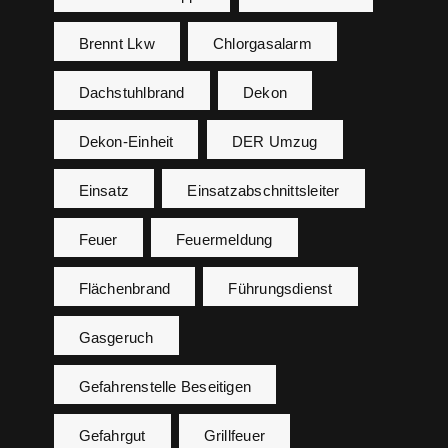
Brennt Lkw
Chlorgasalarm
Dachstuhlbrand
Dekon
Dekon-Einheit
DER Umzug
Einsatz
Einsatzabschnittsleiter
Feuer
Feuermeldung
Flächenbrand
Führungsdienst
Gasgeruch
Gefahrenstelle Beseitigen
Gefahrgut
Grillfeuer