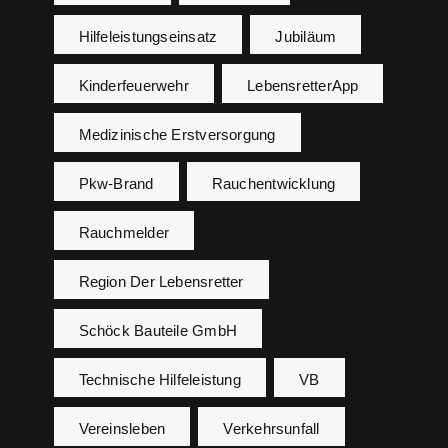
Hilfeleistungseinsatz
Jubiläum
Kinderfeuerwehr
LebensretterApp
Medizinische Erstversorgung
Pkw-Brand
Rauchentwicklung
Rauchmelder
Region Der Lebensretter
Schöck Bauteile GmbH
Technische Hilfeleistung
VB
Vereinsleben
Verkehrsunfall