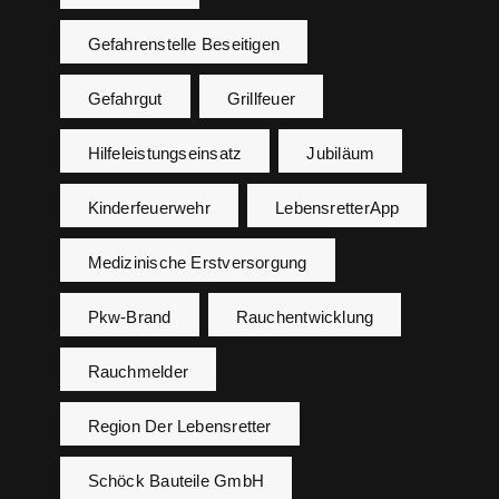
Gefahrenstelle Beseitigen
Gefahrgut
Grillfeuer
Hilfeleistungseinsatz
Jubiläum
Kinderfeuerwehr
LebensretterApp
Medizinische Erstversorgung
Pkw-Brand
Rauchentwicklung
Rauchmelder
Region Der Lebensretter
Schöck Bauteile GmbH