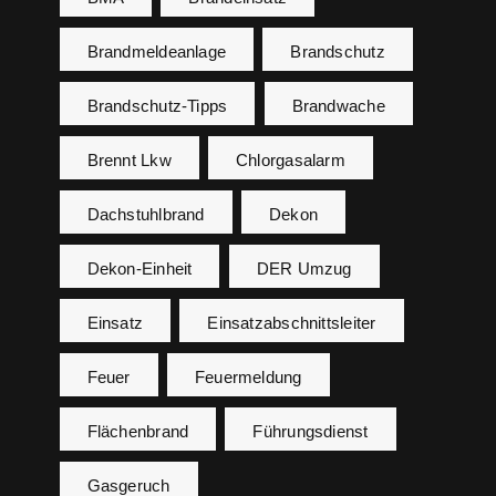
Brandmeldeanlage
Brandschutz
Brandschutz-Tipps
Brandwache
Brennt Lkw
Chlorgasalarm
Dachstuhlbrand
Dekon
Dekon-Einheit
DER Umzug
Einsatz
Einsatzabschnittsleiter
Feuer
Feuermeldung
Flächenbrand
Führungsdienst
Gasgeruch