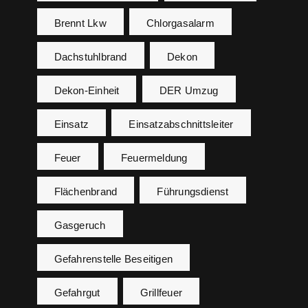
Brennt Lkw
Chlorgasalarm
Dachstuhlbrand
Dekon
Dekon-Einheit
DER Umzug
Einsatz
Einsatzabschnittsleiter
Feuer
Feuermeldung
Flächenbrand
Führungsdienst
Gasgeruch
Gefahrenstelle Beseitigen
Gefahrgut
Grillfeuer