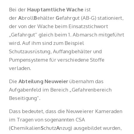
Bei der
Hauptamtliche Wache
ist
der
A
broll
B
ehälter
G
efahrgut (AB-G) stationiert,
der von der Wache beim Einsatzstichwort
„Gefahrgut“ gleich beim 1. Abmarsch mitgeführt
wird. Auf ihm sind zum Beispiel
Schutzausrüstung, Auffangbehälter und
Pumpensysteme für verschiedene Stoffe
verladen.
Die
Abteilung Neuweier
übernahm das
Aufgabenfeld im Bereich „Gefahrenbereich
Beseitigung“.
Dass bedeutet, dass die Neuweierer Kameraden
im Tragen von sogenannten CSA
(
C
hemikalien
S
chutz
A
nzug) ausgebildet wurden,