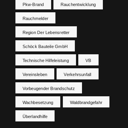
Pkw-Brand
Rauchentwicklung
Rauchmelder
Region Der Lebensretter
Schöck Bauteile GmbH
Technische Hilfeleistung
VB
Vereinsleben
Verkehrsunfall
Vorbeugender Brandschutz
Wachbesetzung
Waldbrandgefahr
Überlandhilfe