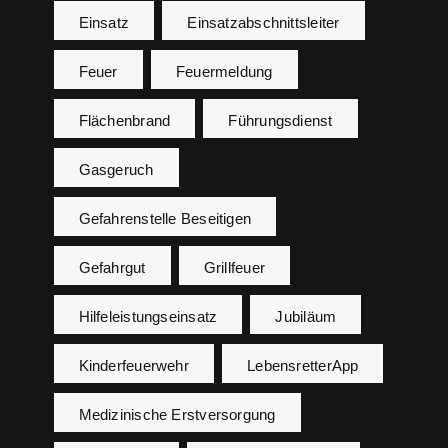
Einsatz
Einsatzabschnittsleiter
Feuer
Feuermeldung
Flächenbrand
Führungsdienst
Gasgeruch
Gefahrenstelle Beseitigen
Gefahrgut
Grillfeuer
Hilfeleistungseinsatz
Jubiläum
Kinderfeuerwehr
LebensretterApp
Medizinische Erstversorgung