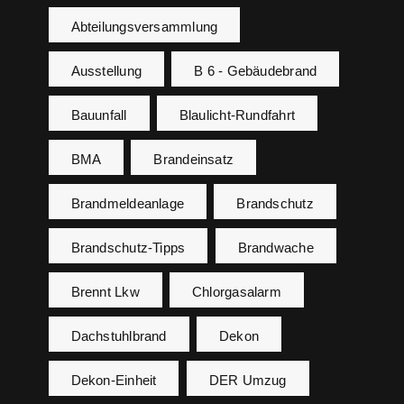
Abteilungsversammlung
Ausstellung
B 6 - Gebäudebrand
Bauunfall
Blaulicht-Rundfahrt
BMA
Brandeinsatz
Brandmeldeanlage
Brandschutz
Brandschutz-Tipps
Brandwache
Brennt Lkw
Chlorgasalarm
Dachstuhlbrand
Dekon
Dekon-Einheit
DER Umzug