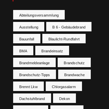
Abteilungsversammlung
Ausstellung
B 6 - Gebäudebrand
Bauunfall
Blaulicht-Rundfahrt
BMA
Brandeinsatz
Brandmeldeanlage
Brandschutz
Brandschutz-Tipps
Brandwache
Brennt Lkw
Chlorgasalarm
Dachstuhlbrand
Dekon