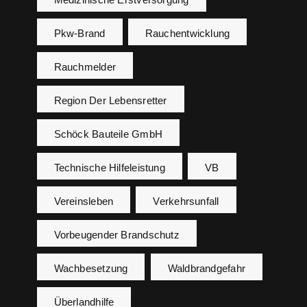
Pkw-Brand
Rauchentwicklung
Rauchmelder
Region Der Lebensretter
Schöck Bauteile GmbH
Technische Hilfeleistung
VB
Vereinsleben
Verkehrsunfall
Vorbeugender Brandschutz
Wachbesetzung
Waldbrandgefahr
Überlandhilfe