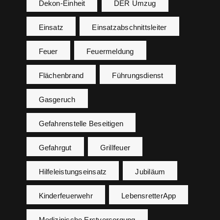
Dekon-Einheit
DER Umzug
Einsatz
Einsatzabschnittsleiter
Feuer
Feuermeldung
Flächenbrand
Führungsdienst
Gasgeruch
Gefahrenstelle Beseitigen
Gefahrgut
Grillfeuer
Hilfeleistungseinsatz
Jubiläum
Kinderfeuerwehr
LebensretterApp
Medizinische Erstversorgung