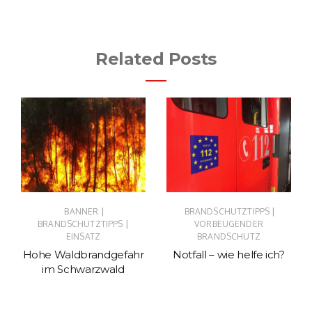
Related Posts
|
|
BANNER
BRANDSCHUTZTIPPS
|
BRANDSCHUTZTIPPS
VORBEUGENDER
EINSATZ
BRANDSCHUTZ
Hohe Waldbrandgefahr
Notfall – wie helfe ich?
im Schwarzwald