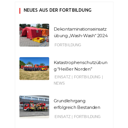
NEUES AUS DER FORTBILDUNG
Dekontaminationseinsatz
übung „Wash-Wash“ 2024
FORTBILDUNG
Katastrophenschutzübun
g “Heißer Norden”
EINSATZ
|
FORTBILDUNG
|
NEWS
Grundlehrgang
erfolgreich Bestanden
EINSATZ
|
FORTBILDUNG