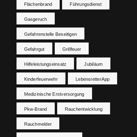
Flächenbrand
Führungsdienst
Gasgeruch
Gefahrenstelle Beseitigen
Gefahrgut
Grillfeuer
Hilfeleistungseinsatz
Jubiläum
Kinderfeuerwehr
LebensretterApp
Medizinische Erstversorgung
Pkw-Brand
Rauchentwicklung
Rauchmelder