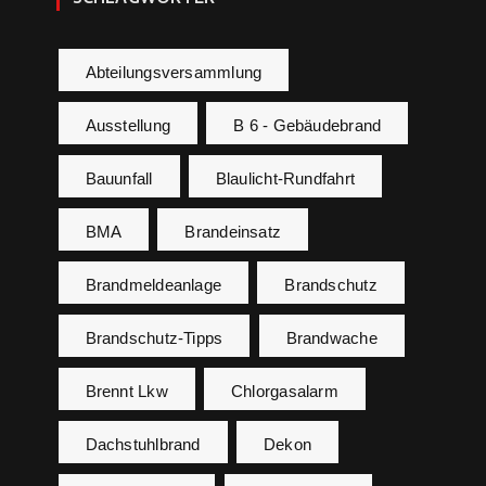
Abteilungsversammlung
Ausstellung
B 6 - Gebäudebrand
Bauunfall
Blaulicht-Rundfahrt
BMA
Brandeinsatz
Brandmeldeanlage
Brandschutz
Brandschutz-Tipps
Brandwache
Brennt Lkw
Chlorgasalarm
Dachstuhlbrand
Dekon