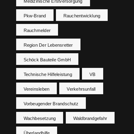
Medizinische Erstversorgung
Pkw-Brand
Rauchentwicklung
Rauchmelder
Region Der Lebensretter
Schöck Bauteile GmbH
Technische Hilfeleistung
VB
Vereinsleben
Verkehrsunfall
Vorbeugender Brandschutz
Wachbesetzung
Waldbrandgefahr
Überlandhilfe