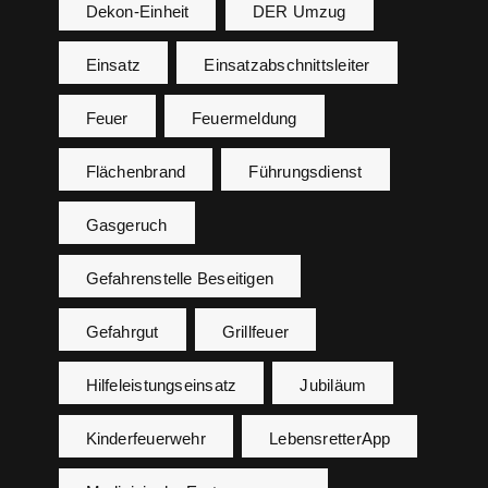
Dekon-Einheit
DER Umzug
Einsatz
Einsatzabschnittsleiter
Feuer
Feuermeldung
Flächenbrand
Führungsdienst
Gasgeruch
Gefahrenstelle Beseitigen
Gefahrgut
Grillfeuer
Hilfeleistungseinsatz
Jubiläum
Kinderfeuerwehr
LebensretterApp