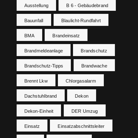
Ausstellung
B 6 - Gebäudebrand
Bauunfall
Blaulicht-Rundfahrt
BMA
Brandeinsatz
Brandmeldeanlage
Brandschutz
Brandschutz-Tipps
Brandwache
Brennt Lkw
Chlorgasalarm
Dachstuhlbrand
Dekon
Dekon-Einheit
DER Umzug
Einsatz
Einsatzabschnittsleiter