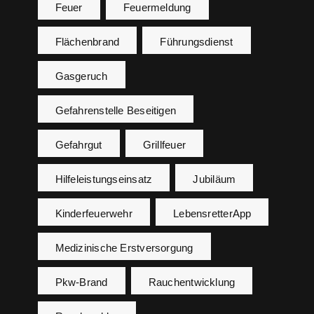
Feuer
Feuermeldung
Flächenbrand
Führungsdienst
Gasgeruch
Gefahrenstelle Beseitigen
Gefahrgut
Grillfeuer
Hilfeleistungseinsatz
Jubiläum
Kinderfeuerwehr
LebensretterApp
Medizinische Erstversorgung
Pkw-Brand
Rauchentwicklung