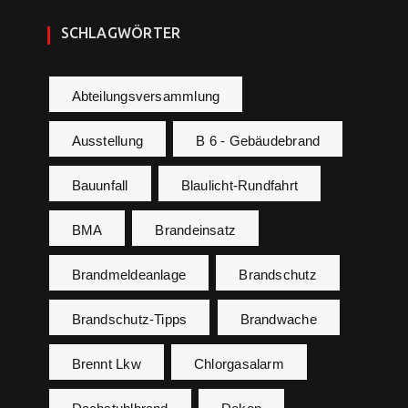
SCHLAGWÖRTER
Abteilungsversammlung
Ausstellung
B 6 - Gebäudebrand
Bauunfall
Blaulicht-Rundfahrt
BMA
Brandeinsatz
Brandmeldeanlage
Brandschutz
Brandschutz-Tipps
Brandwache
Brennt Lkw
Chlorgasalarm