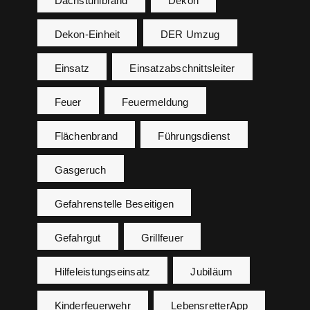
Dachstuhlbrand
Dekon
Dekon-Einheit
DER Umzug
Einsatz
Einsatzabschnittsleiter
Feuer
Feuermeldung
Flächenbrand
Führungsdienst
Gasgeruch
Gefahrenstelle Beseitigen
Gefahrgut
Grillfeuer
Hilfeleistungseinsatz
Jubiläum
Kinderfeuerwehr
LebensretterApp