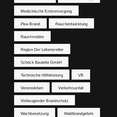
Medizinische Erstversorgung
Pkw-Brand
Rauchentwicklung
Rauchmelder
Region Der Lebensretter
Schöck Bauteile GmbH
Technische Hilfeleistung
VB
Vereinsleben
Verkehrsunfall
Vorbeugender Brandschutz
Wachbesetzung
Waldbrandgefahr