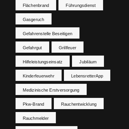
Flächenbrand
Führungsdienst
Gasgeruch
Gefahrenstelle Beseitigen
Gefahrgut
Grillfeuer
Hilfeleistungseinsatz
Jubiläum
Kinderfeuerwehr
LebensretterApp
Medizinische Erstversorgung
Pkw-Brand
Rauchentwicklung
Rauchmelder