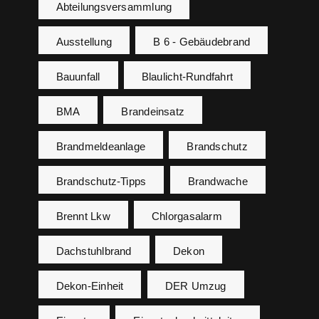
Abteilungsversammlung
Ausstellung
B 6 - Gebäudebrand
Bauunfall
Blaulicht-Rundfahrt
BMA
Brandeinsatz
Brandmeldeanlage
Brandschutz
Brandschutz-Tipps
Brandwache
Brennt Lkw
Chlorgasalarm
Dachstuhlbrand
Dekon
Dekon-Einheit
DER Umzug