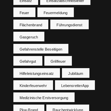
Einsatz
Einsatzabschnittsleiter
Feuer
Feuermeldung
Flächenbrand
Führungsdienst
Gasgeruch
Gefahrenstelle Beseitigen
Gefahrgut
Grillfeuer
Hilfeleistungseinsatz
Jubiläum
Kinderfeuerwehr
LebensretterApp
Medizinische Erstversorgung
Pkw-Brand
Rauchentwicklung