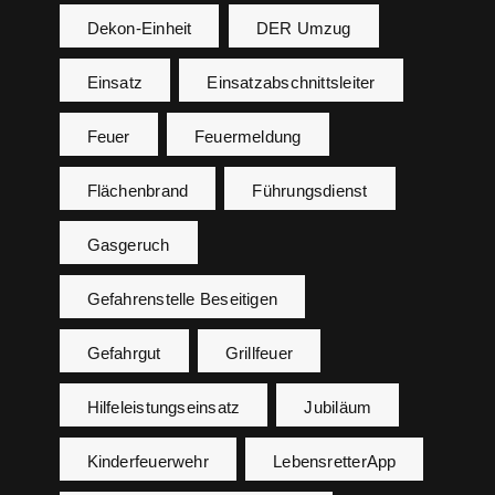
Dekon-Einheit
DER Umzug
Einsatz
Einsatzabschnittsleiter
Feuer
Feuermeldung
Flächenbrand
Führungsdienst
Gasgeruch
Gefahrenstelle Beseitigen
Gefahrgut
Grillfeuer
Hilfeleistungseinsatz
Jubiläum
Kinderfeuerwehr
LebensretterApp