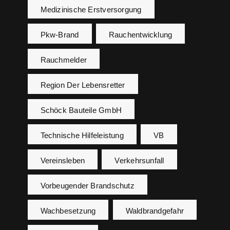
Medizinische Erstversorgung
Pkw-Brand
Rauchentwicklung
Rauchmelder
Region Der Lebensretter
Schöck Bauteile GmbH
Technische Hilfeleistung
VB
Vereinsleben
Verkehrsunfall
Vorbeugender Brandschutz
Wachbesetzung
Waldbrandgefahr