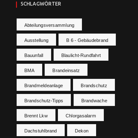
SCHLAGWÖRTER
Abteilungsversammlung
Ausstellung
B 6 - Gebäudebrand
Bauunfall
Blaulicht-Rundfahrt
BMA
Brandeinsatz
Brandmeldeanlage
Brandschutz
Brandschutz-Tipps
Brandwache
Brennt Lkw
Chlorgasalarm
Dachstuhlbrand
Dekon