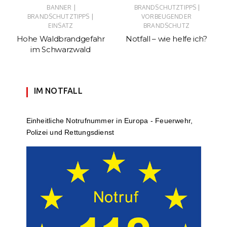
|
|
BANNER
BRANDSCHUTZTIPPS
|
BRANDSCHUTZTIPPS
VORBEUGENDER
EINSATZ
BRANDSCHUTZ
Hohe Waldbrandgefahr
Notfall – wie helfe ich?
im Schwarzwald
IM NOTFALL
Einheit­li­che Notruf­num­mer in Europa - Feuerwehr,
Polizei und Rettungs­dienst