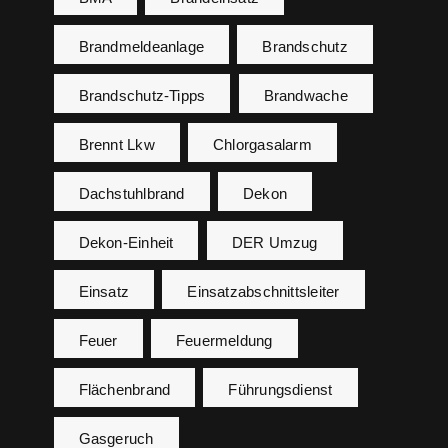
Brandmeldeanlage
Brandschutz
Brandschutz-Tipps
Brandwache
Brennt Lkw
Chlorgasalarm
Dachstuhlbrand
Dekon
Dekon-Einheit
DER Umzug
Einsatz
Einsatzabschnittsleiter
Feuer
Feuermeldung
Flächenbrand
Führungsdienst
Gasgeruch