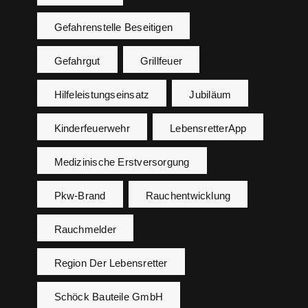
Gefahrenstelle Beseitigen
Gefahrgut
Grillfeuer
Hilfeleistungseinsatz
Jubiläum
Kinderfeuerwehr
LebensretterApp
Medizinische Erstversorgung
Pkw-Brand
Rauchentwicklung
Rauchmelder
Region Der Lebensretter
Schöck Bauteile GmbH