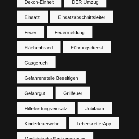
Dekon-Einheit
DER Umzug
Einsatz
Einsatzabschnittsleiter
Feuer
Feuermeldung
Flächenbrand
Führungsdienst
Gasgeruch
Gefahrenstelle Beseitigen
Gefahrgut
Grillfeuer
Hilfeleistungseinsatz
Jubiläum
Kinderfeuerwehr
LebensretterApp
Medizinische Erstversorgung