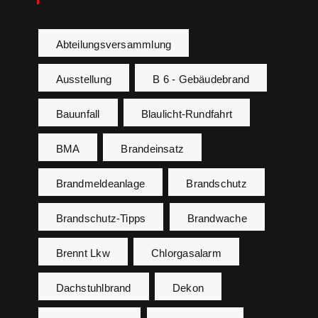
Abteilungsversammlung
Ausstellung
B 6 - Gebäudebrand
Bauunfall
Blaulicht-Rundfahrt
BMA
Brandeinsatz
Brandmeldeanlage
Brandschutz
Brandschutz-Tipps
Brandwache
Brennt Lkw
Chlorgasalarm
Dachstuhlbrand
Dekon