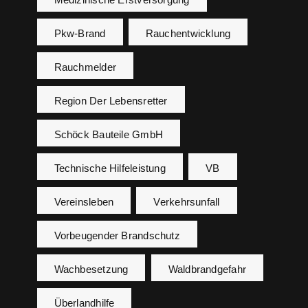
Pkw-Brand
Rauchentwicklung
Rauchmelder
Region Der Lebensretter
Schöck Bauteile GmbH
Technische Hilfeleistung
VB
Vereinsleben
Verkehrsunfall
Vorbeugender Brandschutz
Wachbesetzung
Waldbrandgefahr
Überlandhilfe