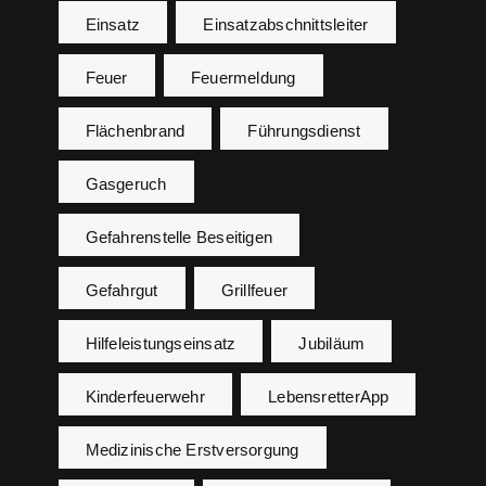
Einsatz
Einsatzabschnittsleiter
Feuer
Feuermeldung
Flächenbrand
Führungsdienst
Gasgeruch
Gefahrenstelle Beseitigen
Gefahrgut
Grillfeuer
Hilfeleistungseinsatz
Jubiläum
Kinderfeuerwehr
LebensretterApp
Medizinische Erstversorgung