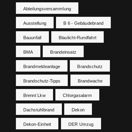
Abteilungsversammlung
Ausstellung
B 6 - Gebäudebrand
Bauunfall
Blaulicht-Rundfahrt
BMA
Brandeinsatz
Brandmeldeanlage
Brandschutz
Brandschutz-Tipps
Brandwache
Brennt Lkw
Chlorgasalarm
Dachstuhlbrand
Dekon
Dekon-Einheit
DER Umzug