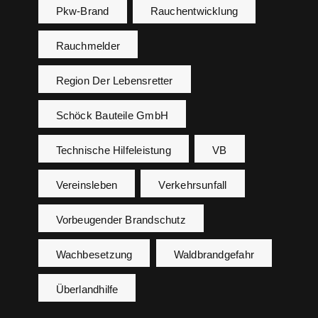
Pkw-Brand
Rauchentwicklung
Rauchmelder
Region Der Lebensretter
Schöck Bauteile GmbH
Technische Hilfeleistung
VB
Vereinsleben
Verkehrsunfall
Vorbeugender Brandschutz
Wachbesetzung
Waldbrandgefahr
Überlandhilfe