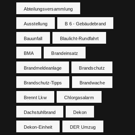
Abteilungsversammlung
Ausstellung
B 6 - Gebäudebrand
Bauunfall
Blaulicht-Rundfahrt
BMA
Brandeinsatz
Brandmeldeanlage
Brandschutz
Brandschutz-Tipps
Brandwache
Brennt Lkw
Chlorgasalarm
Dachstuhlbrand
Dekon
Dekon-Einheit
DER Umzug