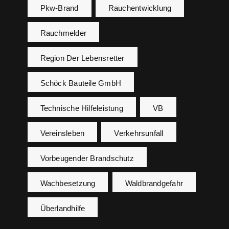
Pkw-Brand
Rauchentwicklung
Rauchmelder
Region Der Lebensretter
Schöck Bauteile GmbH
Technische Hilfeleistung
VB
Vereinsleben
Verkehrsunfall
Vorbeugender Brandschutz
Wachbesetzung
Waldbrandgefahr
Überlandhilfe