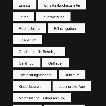
Einsatz
Einsatzabschnittsleiter
Feuer
Feuermeldung
Flächenbrand
Führungsdienst
Gasgeruch
Gefahrenstelle Beseitigen
Gefahrgut
Grillfeuer
Hilfeleistungseinsatz
Jubiläum
Kinderfeuerwehr
LebensretterApp
Medizinische Erstversorgung