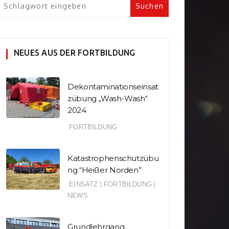
NEUES AUS DER FORTBILDUNG
Dekontaminationseinsat
zübung „Wash-Wash“
2024
FORTBILDUNG
Katastrophenschutzübu
ng “Heißer Norden”
EINSATZ
|
FORTBILDUNG
|
NEWS
Grundlehrgang