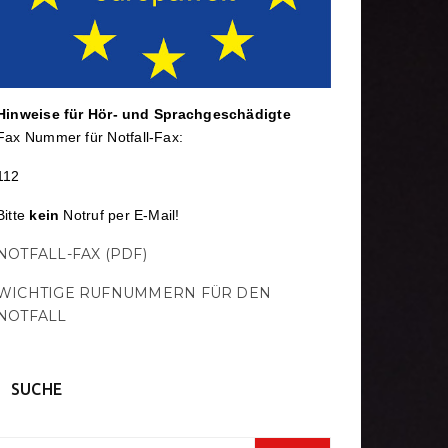
Hinweise für Hör- und Sprach­ge­schä­digte
Fax Nummer für Notfall-Fax:
112
Bitte
kein
Notruf per E-Mail!
NOTFALL-FAX (PDF)
WICHTIGE RUFNUMMERN FÜR DEN
NOTFALL
SUCHE