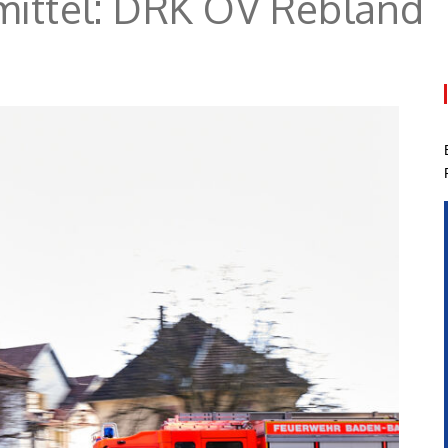
mittel:
DRK OV Rebland