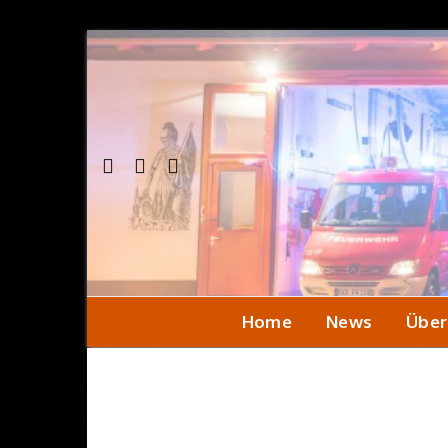
Home
News
Über
Einsa
Seni