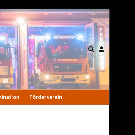
ination
Förderverein
ener Konzept
Hilfeleistungslöschfahrzeug
Satzung
ekontamination?
Löschgruppenfahrzeug KatS
Aufnahmeantrag