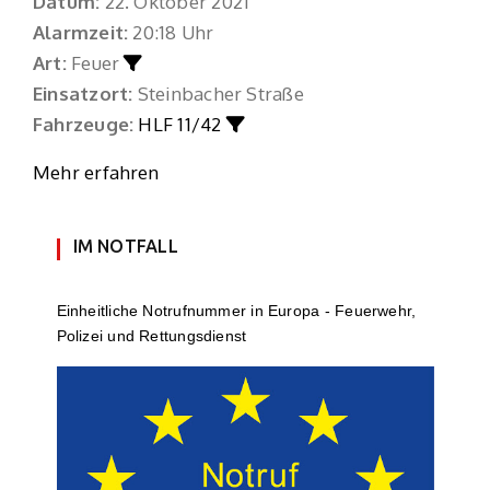
Datum:
22. Oktober 2021
Alarmzeit:
20:18 Uhr
Art:
Feuer
Einsatzort:
Steinbacher Straße
Fahrzeuge:
HLF 11/42
Mehr erfahren
IM NOTFALL
Einheit­li­che Notruf­num­mer in Europa - Feuerwehr,
Polizei und Rettungs­dienst