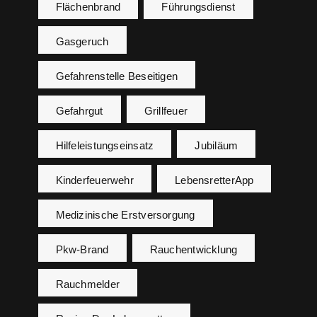
Flächenbrand
Führungsdienst
Gasgeruch
Gefahrenstelle Beseitigen
Gefahrgut
Grillfeuer
Hilfeleistungseinsatz
Jubiläum
Kinderfeuerwehr
LebensretterApp
Medizinische Erstversorgung
Pkw-Brand
Rauchentwicklung
Rauchmelder