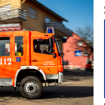
hichtliches
Kindergruppe
Planspiel
Aus- & Fo
hgeräte der
Jugendgruppe
Führungsgruppe
Aktivitäten & Zi
nbacher Feuerwehr
Führungsassistent
Berufsfeuerweh
t Steinbach
Einsatzabschnittsleiter
mandanten
nkommandant
liederwerbung
Entdecke Eine Neue
Faszinierende Welt In
Steinbach
Voraussetzungen