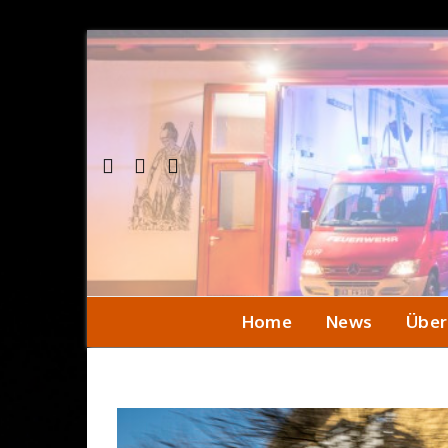
Home
News
Über
Einsa
Seni