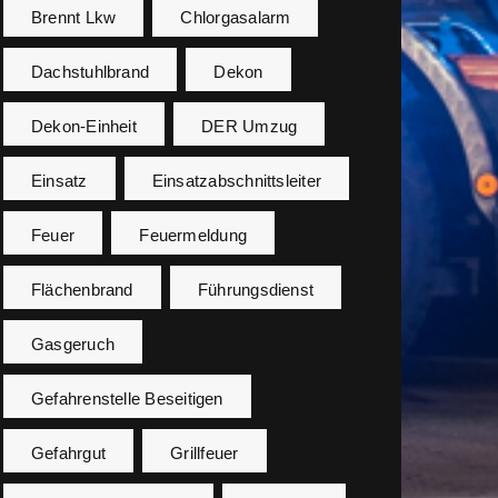
Brennt Lkw
Chlorgasalarm
Dachstuhlbrand
Dekon
Dekon-Einheit
DER Umzug
Einsatz
Einsatzabschnittsleiter
Feuer
Feuermeldung
Flächenbrand
Führungsdienst
Gasgeruch
Gefahrenstelle Beseitigen
Gefahrgut
Grillfeuer