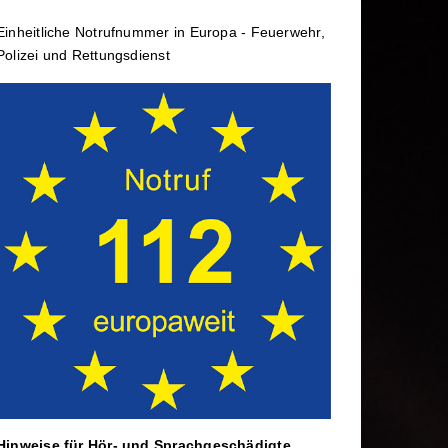
rtbildung
Wechselladerfahrzeug
Einheit­li­che Notruf­num­mer in Europa - Feuerwehr,
ele
Abrollbehälter
Polizei und Rettungs­dienst
Dekontamination
rtag
Mannschaftstransportwagen
Hinweise für Hör- und Sprach­ge­schä­digte