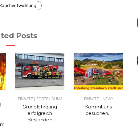
Rauchentwicklung
ated Posts
|
|
EINSATZ
FORTBILDUNG
EINSATZ
NEWS
EI
|
Grundlehrgang
Kommt uns
Ka
erfolgreich
besuchen…
Bestanden
im