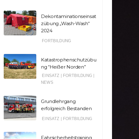
Dekontaminationseinsat
zübung „Wash-Wash“
2024
FORTBILDUNG
Katastrophenschutzübu
ng “Heißer Norden”
EINSATZ
|
FORTBILDUNG
|
NEWS
Grundlehrgang
erfolgreich Bestanden
EINSATZ
|
FORTBILDUNG
Fahrsicherheitstraining