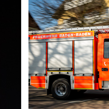
Gesc
Lösc
Stei
Stad
Kom
Ehre
Mitg