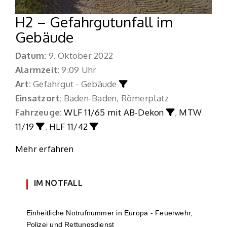
H2 – Gefahrgutunfall im
Gebäude
Datum:
9. Oktober 2022
Alarmzeit:
9:09 Uhr
Art:
Gefahrgut - Gebäude
Einsatzort:
Baden-Baden, Römerplatz
Fahrzeuge:
WLF 11/65 mit AB-Dekon
,
MTW
11/19
,
HLF 11/42
Mehr erfahren
IM NOTFALL
Einheit­li­che Notruf­num­mer in Europa - Feuerwehr,
Polizei und Rettungs­dienst