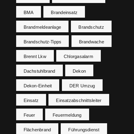
BMA
Brandeinsatz
Brandmeldeanlage
Brandschutz
Brandschutz-Tipps
Brandwache
Brennt Lkw
Chlorgasalarm
Dachstuhlbrand
Dekon
Dekon-Einheit
DER Umzug
Einsatz
Einsatzabschnittsleiter
Feuer
Feuermeldung
Flächenbrand
Führungsdienst