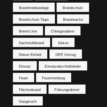
Brandmeldeanlage
Brandschutz
Brandschutz-Tipps
Brandwache
Brennt Lkw
Chlorgasalarm
Dachstuhlbrand
Dekon
Dekon-Einheit
DER Umzug
Einsatz
Einsatzabschnittsleiter
Feuer
Feuermeldung
Flächenbrand
Führungsdienst
Gasgeruch