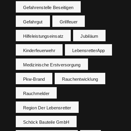
Gefahrenstelle Beseitigen
Gefahrgut
Grillfeuer
Hilfeleistungseinsatz
Jubiläum
Kinderfeuerwehr
LebensretterApp
Medizinische Erstversorgung
Pkw-Brand
Rauchentwicklung
Rauchmelder
Region Der Lebensretter
Schöck Bauteile GmbH