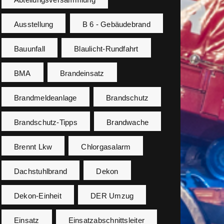
Ausstellung
B 6 - Gebäudebrand
Bauunfall
Blaulicht-Rundfahrt
BMA
Brandeinsatz
Brandmeldeanlage
Brandschutz
Brandschutz-Tipps
Brandwache
Brennt Lkw
Chlorgasalarm
Dachstuhlbrand
Dekon
Dekon-Einheit
DER Umzug
Einsatz
Einsatzabschnittsleiter