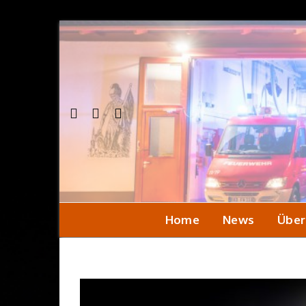
Home
News
Über
Einsa
Seni