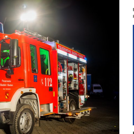
hichtliches
Kindergruppe
Planspiel
Aus- & Fo
hgeräte der
Jugendgruppe
Führungsgruppe
Aktivitäten & Zi
nbacher Feuerwehr
Führungsassistent
Berufsfeuerweh
t Steinbach
Einsatzabschnittsleiter
mandanten
nkommandant
liederwerbung
Entdecke Eine Neue
Faszinierende Welt In
Steinbach
Voraussetzungen