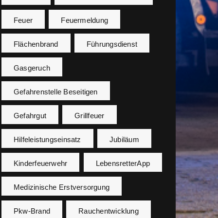
Feuer
Feuermeldung
Flächenbrand
Führungsdienst
Gasgeruch
Gefahrenstelle Beseitigen
Gefahrgut
Grillfeuer
Hilfeleistungseinsatz
Jubiläum
Kinderfeuerwehr
LebensretterApp
Medizinische Erstversorgung
Pkw-Brand
Rauchentwicklung