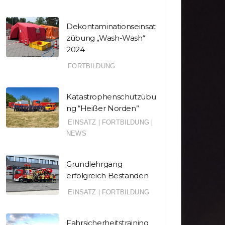
Dekontaminationseinsat
zübung „Wash-Wash“
2024
FORTBILDUNG
Katastrophenschutzübu
ng “Heißer Norden”
EINSATZ
|
FORTBILDUNG
|
NEWS
Grundlehrgang
erfolgreich Bestanden
EINSATZ
|
FORTBILDUNG
Fahrsicherheitstraining