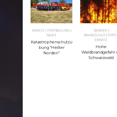
|
|
|
|
TZ
NEWS
EINSATZ
FORTBILDUNG
BANNER
NEWS
BRANDSCHUTZTIPPS
mt uns
EINSATZ
Katastrophenschutzü
uchen…
Hohe
bung “Heißer
Waldbrandgefahr 
Norden”
Schwarzwald