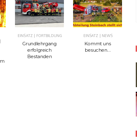
|
|
EINSATZ
FORTBILDUNG
EINSATZ
NEWS
EI
|
Grundlehrgang
Kommt uns
Ka
erfolgreich
besuchen…
Bestanden
im