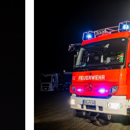
Gesc
Lösc
Stei
Stad
Kom
Ehre
Mitg