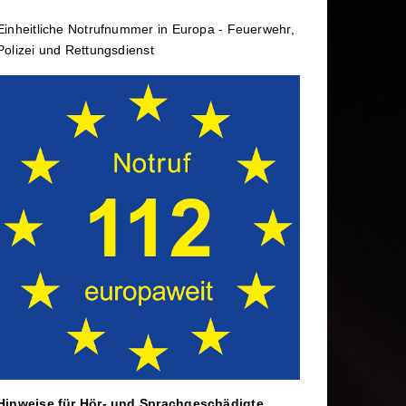
rtbildung
Wechselladerfahrzeug
Einheit­li­che Notruf­num­mer in Europa - Feuerwehr,
ele
Abrollbehälter
Polizei und Rettungs­dienst
Dekontamination
rtag
Mannschaftstransportwagen
Hinweise für Hör- und Sprach­ge­schä­digte