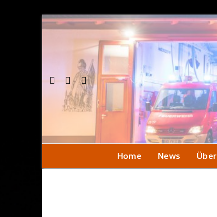
Home
News
Über
Einsa
Seni