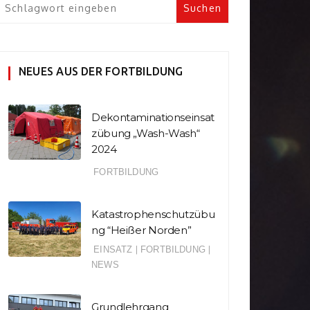
NEUES AUS DER FORTBILDUNG
Dekontaminationseinsat
zübung „Wash-Wash“
2024
FORTBILDUNG
Katastrophenschutzübu
ng “Heißer Norden”
EINSATZ
|
FORTBILDUNG
|
NEWS
Grundlehrgang