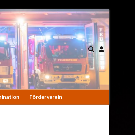
ination
Förderverein
ener Konzept
Hilfeleistungslöschfahrzeug
Satzung
ekontamination?
Löschgruppenfahrzeug KatS
Aufnahmeantrag