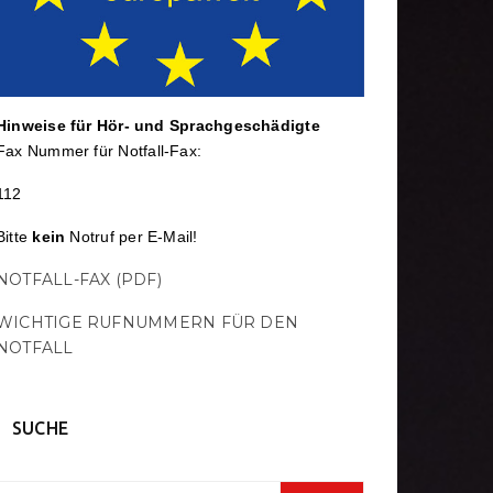
Hinweise für Hör- und Sprach­ge­schä­digte
Fax Nummer für Notfall-Fax:
112
Bitte
kein
Notruf per E-Mail!
NOTFALL-FAX (PDF)
WICHTIGE RUFNUMMERN FÜR DEN
NOTFALL
SUCHE