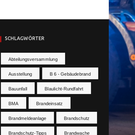
SCHLAGWÖRTER
Abteilungsversammlung
Ausstellung
B 6 - Gebäudebrand
Bauunfall
Blaulicht-Rundfahrt
BMA
Brandeinsatz
Brandmeldeanlage
Brandschutz
Brandschutz-Tipps
Brandwache