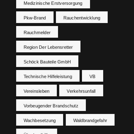
Medizinische Erstversorgung
Pkw-Brand
Rauchentwicklung
Rauchmelder
Region Der Lebensretter
Schöck Bauteile GmbH
Technische Hilfeleistung
VB
Vereinsleben
Verkehrsunfall
Vorbeugender Brandschutz
Wachbesetzung
Waldbrandgefahr