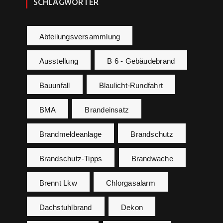
SCHLAGWÖRTER
Abteilungsversammlung
Ausstellung
B 6 - Gebäudebrand
Bauunfall
Blaulicht-Rundfahrt
BMA
Brandeinsatz
Brandmeldeanlage
Brandschutz
Brandschutz-Tipps
Brandwache
Brennt Lkw
Chlorgasalarm
Dachstuhlbrand
Dekon