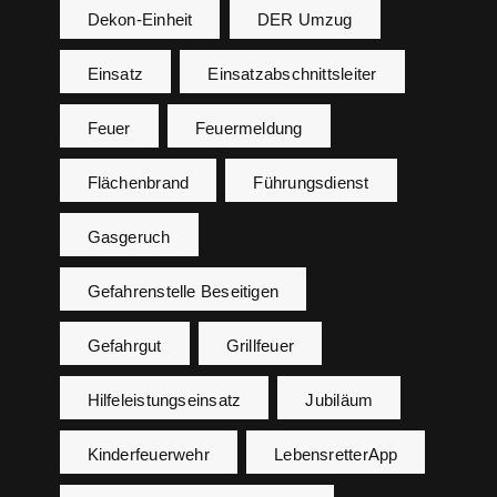
Dekon-Einheit
DER Umzug
Einsatz
Einsatzabschnittsleiter
Feuer
Feuermeldung
Flächenbrand
Führungsdienst
Gasgeruch
Gefahrenstelle Beseitigen
Gefahrgut
Grillfeuer
Hilfeleistungseinsatz
Jubiläum
Kinderfeuerwehr
LebensretterApp