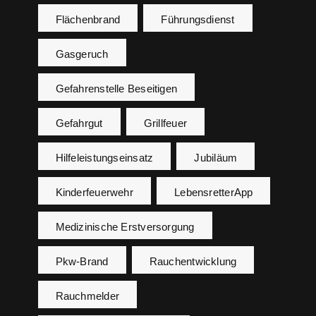
Flächenbrand
Führungsdienst
Gasgeruch
Gefahrenstelle Beseitigen
Gefahrgut
Grillfeuer
Hilfeleistungseinsatz
Jubiläum
Kinderfeuerwehr
LebensretterApp
Medizinische Erstversorgung
Pkw-Brand
Rauchentwicklung
Rauchmelder