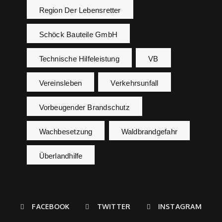
Region Der Lebensretter
Schöck Bauteile GmbH
Technische Hilfeleistung
VB
Vereinsleben
Verkehrsunfall
Vorbeugender Brandschutz
Wachbesetzung
Waldbrandgefahr
Überlandhilfe
FACEBOOK
TWITTER
INSTAGRAM