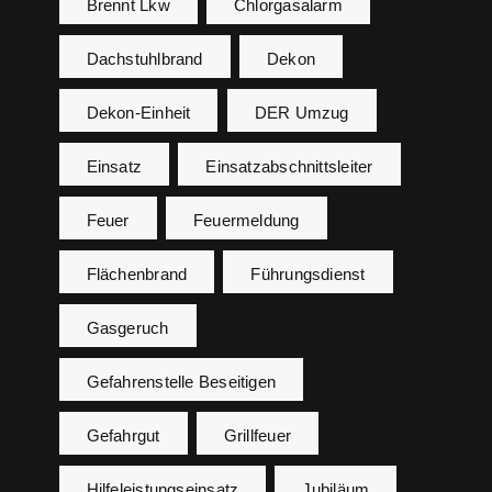
Brennt Lkw
Chlorgasalarm
Dachstuhlbrand
Dekon
Dekon-Einheit
DER Umzug
Einsatz
Einsatzabschnittsleiter
Feuer
Feuermeldung
Flächenbrand
Führungsdienst
Gasgeruch
Gefahrenstelle Beseitigen
Gefahrgut
Grillfeuer
Hilfeleistungseinsatz
Jubiläum