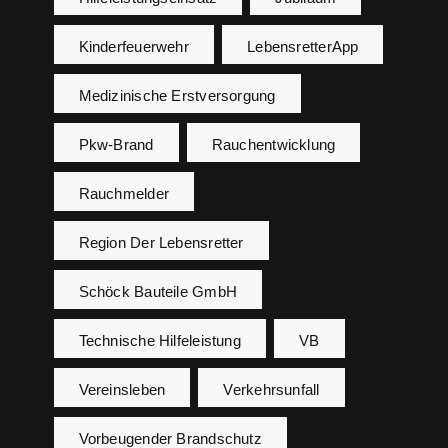
Kinderfeuerwehr
LebensretterApp
Medizinische Erstversorgung
Pkw-Brand
Rauchentwicklung
Rauchmelder
Region Der Lebensretter
Schöck Bauteile GmbH
Technische Hilfeleistung
VB
Vereinsleben
Verkehrsunfall
Vorbeugender Brandschutz