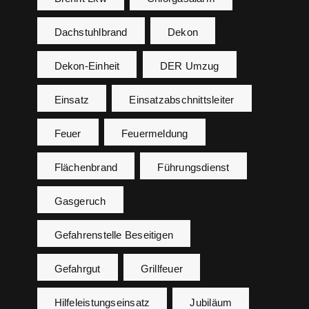
Dachstuhlbrand
Dekon
Dekon-Einheit
DER Umzug
Einsatz
Einsatzabschnittsleiter
Feuer
Feuermeldung
Flächenbrand
Führungsdienst
Gasgeruch
Gefahrenstelle Beseitigen
Gefahrgut
Grillfeuer
Hilfeleistungseinsatz
Jubiläum