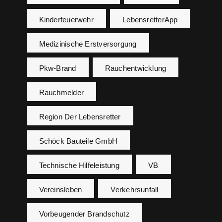
Kinderfeuerwehr
LebensretterApp
Medizinische Erstversorgung
Pkw-Brand
Rauchentwicklung
Rauchmelder
Region Der Lebensretter
Schöck Bauteile GmbH
Technische Hilfeleistung
VB
Vereinsleben
Verkehrsunfall
Vorbeugender Brandschutz