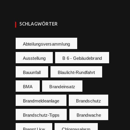
SCHLAGWÖRTER
Abteilungsversammlung
Ausstellung
B 6 - Gebäudebrand
Bauunfall
Blaulicht-Rundfahrt
BMA
Brandeinsatz
Brandmeldeanlage
Brandschutz
Brandschutz-Tipps
Brandwache
Brennt Lkw
Chlorgasalarm