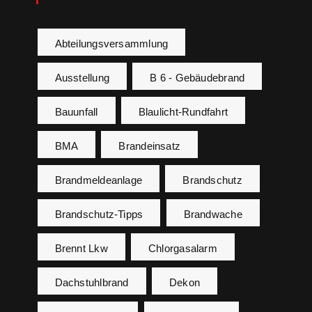
Abteilungsversammlung
Ausstellung
B 6 - Gebäudebrand
Bauunfall
Blaulicht-Rundfahrt
BMA
Brandeinsatz
Brandmeldeanlage
Brandschutz
Brandschutz-Tipps
Brandwache
Brennt Lkw
Chlorgasalarm
Dachstuhlbrand
Dekon