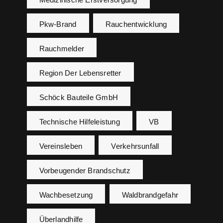
Pkw-Brand
Rauchentwicklung
Rauchmelder
Region Der Lebensretter
Schöck Bauteile GmbH
Technische Hilfeleistung
VB
Vereinsleben
Verkehrsunfall
Vorbeugender Brandschutz
Wachbesetzung
Waldbrandgefahr
Überlandhilfe