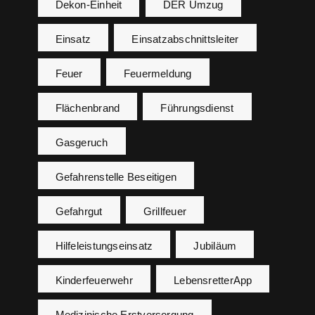
Dekon-Einheit
DER Umzug
Einsatz
Einsatzabschnittsleiter
Feuer
Feuermeldung
Flächenbrand
Führungsdienst
Gasgeruch
Gefahrenstelle Beseitigen
Gefahrgut
Grillfeuer
Hilfeleistungseinsatz
Jubiläum
Kinderfeuerwehr
LebensretterApp
Medizinische Erstversorgung