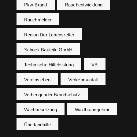
Pkw-Brand
Rauchentwicklung
Rauchmelder
Region Der Lebensretter
Schöck Bauteile GmbH
Technische Hilfeleistung
VB
Vereinsleben
Verkehrsunfall
Vorbeugender Brandschutz
Wachbesetzung
Waldbrandgefahr
Überlandhilfe