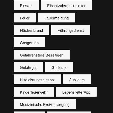
Einsatz
Einsatzabschnittsleiter
Feuer
Feuermeldung
Flächenbrand
Führungsdienst
Gasgeruch
Gefahrenstelle Beseitigen
Gefahrgut
Grillfeuer
Hilfeleistungseinsatz
Jubiläum
Kinderfeuerwehr
LebensretterApp
Medizinische Erstversorgung