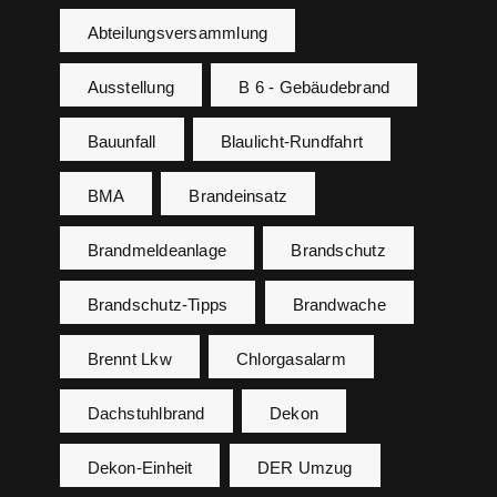
Abteilungsversammlung
Ausstellung
B 6 - Gebäudebrand
Bauunfall
Blaulicht-Rundfahrt
BMA
Brandeinsatz
Brandmeldeanlage
Brandschutz
Brandschutz-Tipps
Brandwache
Brennt Lkw
Chlorgasalarm
Dachstuhlbrand
Dekon
Dekon-Einheit
DER Umzug