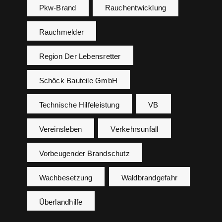
Pkw-Brand
Rauchentwicklung
Rauchmelder
Region Der Lebensretter
Schöck Bauteile GmbH
Technische Hilfeleistung
VB
Vereinsleben
Verkehrsunfall
Vorbeugender Brandschutz
Wachbesetzung
Waldbrandgefahr
Überlandhilfe