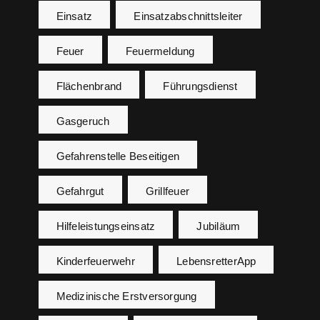
Einsatz
Einsatzabschnittsleiter
Feuer
Feuermeldung
Flächenbrand
Führungsdienst
Gasgeruch
Gefahrenstelle Beseitigen
Gefahrgut
Grillfeuer
Hilfeleistungseinsatz
Jubiläum
Kinderfeuerwehr
LebensretterApp
Medizinische Erstversorgung