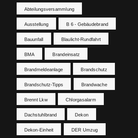
Abteilungsversammlung
Ausstellung
B 6 - Gebäudebrand
Bauunfall
Blaulicht-Rundfahrt
BMA
Brandeinsatz
Brandmeldeanlage
Brandschutz
Brandschutz-Tipps
Brandwache
Brennt Lkw
Chlorgasalarm
Dachstuhlbrand
Dekon
Dekon-Einheit
DER Umzug