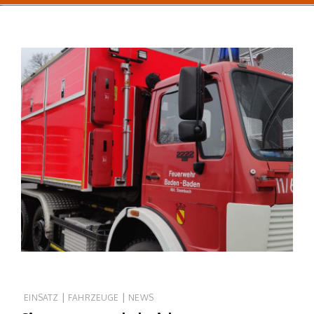
|
|
EINSATZ
FAHRZEUGE
NEWS