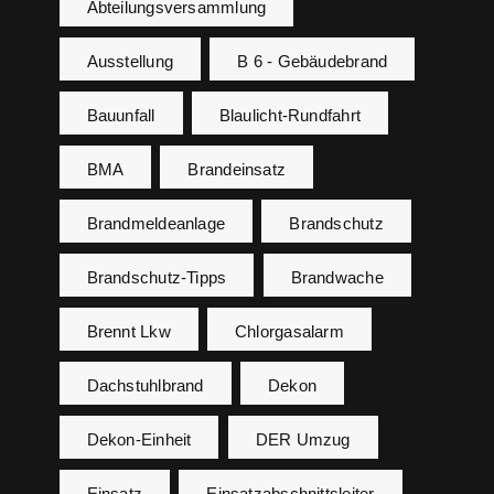
Abteilungsversammlung
Ausstellung
B 6 - Gebäudebrand
Bauunfall
Blaulicht-Rundfahrt
BMA
Brandeinsatz
Brandmeldeanlage
Brandschutz
Brandschutz-Tipps
Brandwache
Brennt Lkw
Chlorgasalarm
Dachstuhlbrand
Dekon
Dekon-Einheit
DER Umzug
Einsatz
Einsatzabschnittsleiter