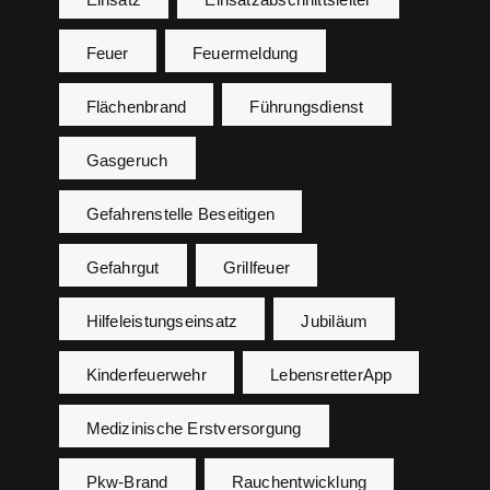
Feuer
Feuermeldung
Flächenbrand
Führungsdienst
Gasgeruch
Gefahrenstelle Beseitigen
Gefahrgut
Grillfeuer
Hilfeleistungseinsatz
Jubiläum
Kinderfeuerwehr
LebensretterApp
Medizinische Erstversorgung
Pkw-Brand
Rauchentwicklung