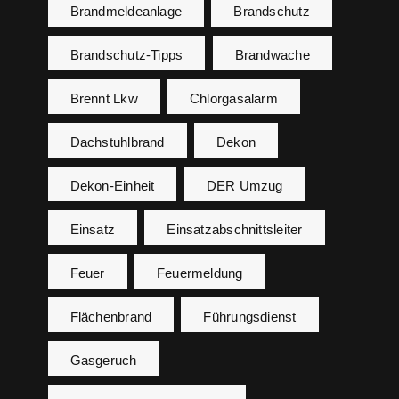
Brandmeldeanlage
Brandschutz
Brandschutz-Tipps
Brandwache
Brennt Lkw
Chlorgasalarm
Dachstuhlbrand
Dekon
Dekon-Einheit
DER Umzug
Einsatz
Einsatzabschnittsleiter
Feuer
Feuermeldung
Flächenbrand
Führungsdienst
Gasgeruch