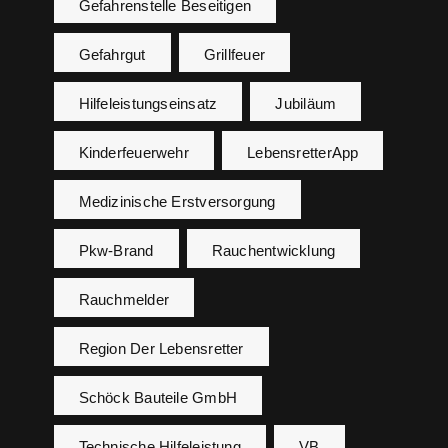
Gefahrenstelle Beseitigen
Gefahrgut
Grillfeuer
Hilfeleistungseinsatz
Jubiläum
Kinderfeuerwehr
LebensretterApp
Medizinische Erstversorgung
Pkw-Brand
Rauchentwicklung
Rauchmelder
Region Der Lebensretter
Schöck Bauteile GmbH
Technische Hilfeleistung
VB