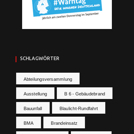
SCHLAGWÖRTER
Abteilungsversammlung
Ausstellung
B 6 - Gebäudebrand
Bauunfall
Blaulicht-Rundfahrt
BMA
Brandeinsatz