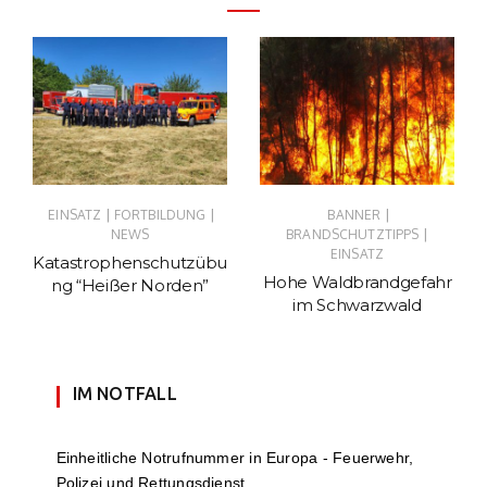
|
|
|
EINSATZ
FORTBILDUNG
BANNER
|
NEWS
BRANDSCHUTZTIPPS
EINSATZ
Katastrophenschutzübu
Hohe Waldbrandgefahr
ng “Heißer Norden”
im Schwarzwald
IM NOTFALL
Einheit­li­che Notruf­num­mer in Europa - Feuerwehr,
Polizei und Rettungs­dienst