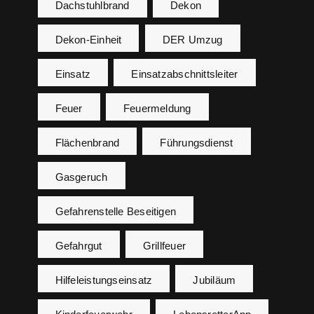
Dachstuhlbrand
Dekon
Dekon-Einheit
DER Umzug
Einsatz
Einsatzabschnittsleiter
Feuer
Feuermeldung
Flächenbrand
Führungsdienst
Gasgeruch
Gefahrenstelle Beseitigen
Gefahrgut
Grillfeuer
Hilfeleistungseinsatz
Jubiläum