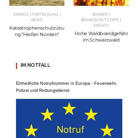
|
|
|
EINSATZ
FORTBILDUNG
BANNER
|
NEWS
BRANDSCHUTZTIPPS
EINSATZ
Katastrophenschutzübu
Hohe Waldbrandgefahr
ng “Heißer Norden”
im Schwarzwald
IM NOTFALL
Einheit­li­che Notruf­num­mer in Europa - Feuerwehr,
Polizei und Rettungs­dienst