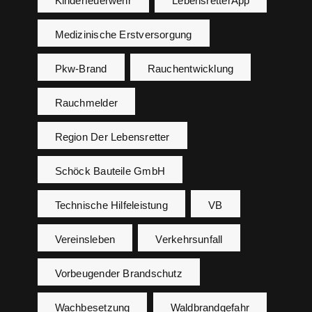
Kinderfeuerwehr
LebensretterApp
Medizinische Erstversorgung
Pkw-Brand
Rauchentwicklung
Rauchmelder
Region Der Lebensretter
Schöck Bauteile GmbH
Technische Hilfeleistung
VB
Vereinsleben
Verkehrsunfall
Vorbeugender Brandschutz
Wachbesetzung
Waldbrandgefahr