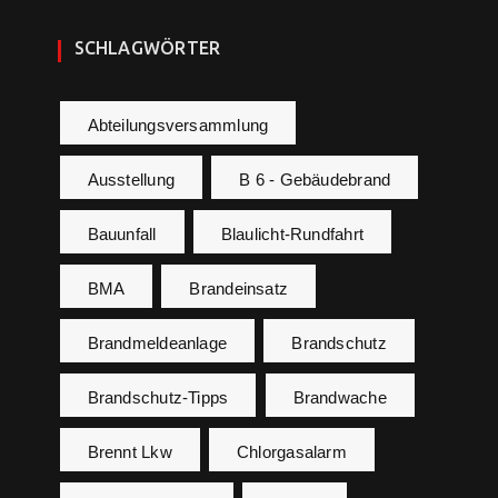
SCHLAGWÖRTER
Abteilungsversammlung
Ausstellung
B 6 - Gebäudebrand
Bauunfall
Blaulicht-Rundfahrt
BMA
Brandeinsatz
Brandmeldeanlage
Brandschutz
Brandschutz-Tipps
Brandwache
Brennt Lkw
Chlorgasalarm