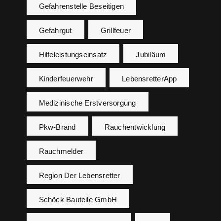
Gefahrenstelle Beseitigen
Gefahrgut
Grillfeuer
Hilfeleistungseinsatz
Jubiläum
Kinderfeuerwehr
LebensretterApp
Medizinische Erstversorgung
Pkw-Brand
Rauchentwicklung
Rauchmelder
Region Der Lebensretter
Schöck Bauteile GmbH