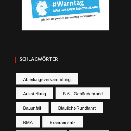
SCHLAGWÖRTER
Abteilungsversammlung
Ausstellung
B 6 - Gebäudebrand
Bauunfall
Blaulicht-Rundfahrt
BMA
Brandeinsatz