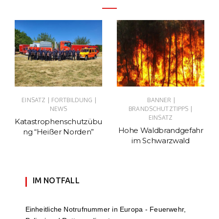
|
|
|
EINSATZ
FORTBILDUNG
BANNER
|
NEWS
BRANDSCHUTZTIPPS
EINSATZ
Katastrophenschutzübu
Hohe Waldbrandgefahr
ng “Heißer Norden”
im Schwarzwald
IM NOTFALL
Einheit­li­che Notruf­num­mer in Europa - Feuerwehr,