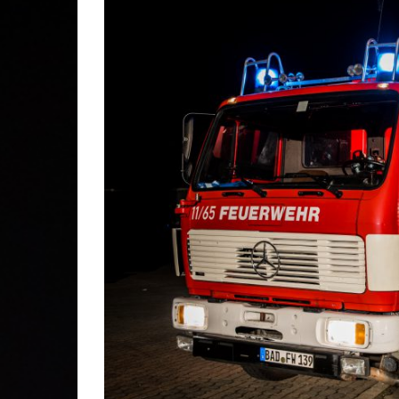
Gesc
Lösc
Stei
Stad
Kom
Ehre
Mitg