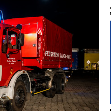
hichtliches
Kindergruppe
Planspiel
Aus- & Fo
hgeräte der
Jugendgruppe
Führungsgruppe
Aktivitäten & Zi
nbacher Feuerwehr
Führungsassistent
Berufsfeuerweh
t Steinbach
Einsatzabschnittsleiter
mandanten
nkommandant
liederwerbung
Entdecke Eine Neue
Faszinierende Welt In
Steinbach
Voraussetzungen