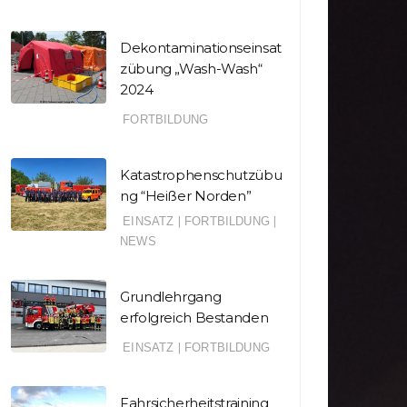
Dekontaminationseinsat
zübung „Wash-Wash“
2024
FORTBILDUNG
Katastrophenschutzübu
ng “Heißer Norden”
EINSATZ
|
FORTBILDUNG
|
NEWS
Grundlehrgang
erfolgreich Bestanden
EINSATZ
|
FORTBILDUNG
Fahrsicherheitstraining