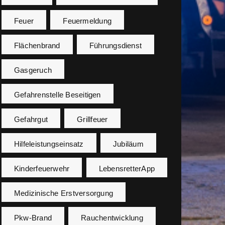
Feuer
Feuermeldung
Flächenbrand
Führungsdienst
Gasgeruch
Gefahrenstelle Beseitigen
Gefahrgut
Grillfeuer
Hilfeleistungseinsatz
Jubiläum
Kinderfeuerwehr
LebensretterApp
Medizinische Erstversorgung
Pkw-Brand
Rauchentwicklung