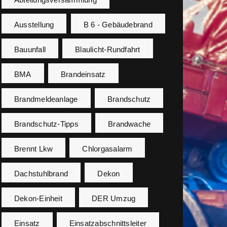
Ausstellung
B 6 - Gebäudebrand
Bauunfall
Blaulicht-Rundfahrt
BMA
Brandeinsatz
Brandmeldeanlage
Brandschutz
Brandschutz-Tipps
Brandwache
Brennt Lkw
Chlorgasalarm
Dachstuhlbrand
Dekon
Dekon-Einheit
DER Umzug
Einsatz
Einsatzabschnittsleiter