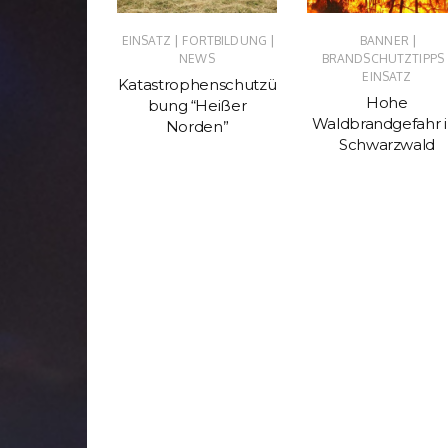
|
|
|
|
TZ
NEWS
EINSATZ
FORTBILDUNG
BANNER
NEWS
BRANDSCHUTZTIPPS
mt uns
EINSATZ
Katastrophenschutzü
uchen…
Hohe
bung “Heißer
Waldbrandgefahr 
Norden”
Schwarzwald