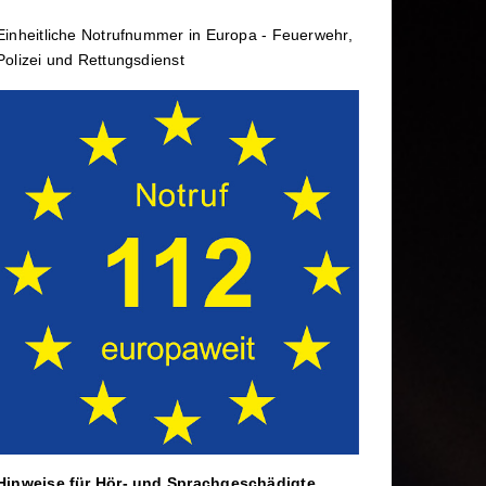
rtbildung
Wechselladerfahrzeug
Einheit­li­che Notruf­num­mer in Europa - Feuerwehr,
ele
Abrollbehälter
Polizei und Rettungs­dienst
Dekontamination
rtag
Mannschaftstransportwagen
Hinweise für Hör- und Sprach­ge­schä­digte