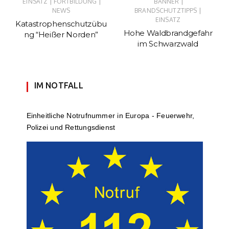
|
|
|
EINSATZ
FORTBILDUNG
BANNER
|
NEWS
BRANDSCHUTZTIPPS
EINSATZ
Katastrophenschutzübu
Hohe Waldbrandgefahr
ng “Heißer Norden”
im Schwarzwald
IM NOTFALL
Einheit­li­che Notruf­num­mer in Europa - Feuerwehr,
Polizei und Rettungs­dienst