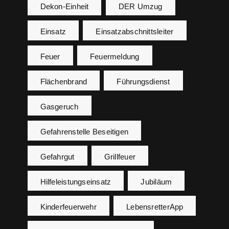
Dekon-Einheit
DER Umzug
Einsatz
Einsatzabschnittsleiter
Feuer
Feuermeldung
Flächenbrand
Führungsdienst
Gasgeruch
Gefahrenstelle Beseitigen
Gefahrgut
Grillfeuer
Hilfeleistungseinsatz
Jubiläum
Kinderfeuerwehr
LebensretterApp