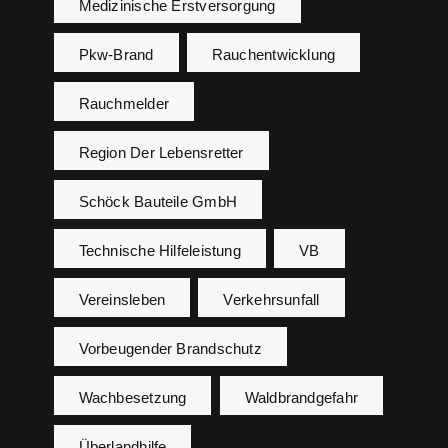
Medizinische Erstversorgung
Pkw-Brand
Rauchentwicklung
Rauchmelder
Region Der Lebensretter
Schöck Bauteile GmbH
Technische Hilfeleistung
VB
Vereinsleben
Verkehrsunfall
Vorbeugender Brandschutz
Wachbesetzung
Waldbrandgefahr
Überlandhilfe