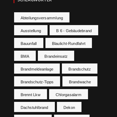
Abteilungsversammlung
Ausstellung
B 6 - Gebäudebrand
Bauunfall
Blaulicht-Rundfahrt
BMA
Brandeinsatz
Brandmeldeanlage
Brandschutz
Brandschutz-Tipps
Brandwache
Brennt Lkw
Chlorgasalarm
Dachstuhlbrand
Dekon