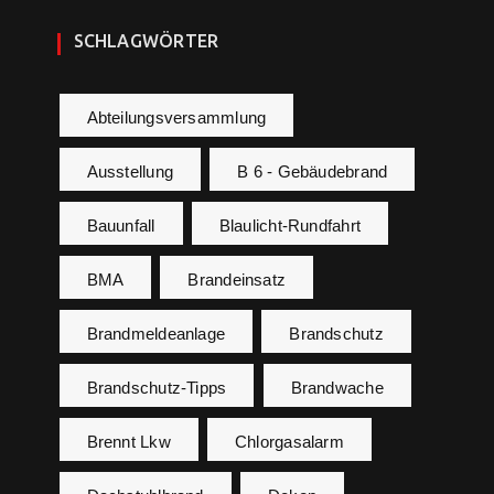
SCHLAGWÖRTER
Abteilungsversammlung
Ausstellung
B 6 - Gebäudebrand
Bauunfall
Blaulicht-Rundfahrt
BMA
Brandeinsatz
Brandmeldeanlage
Brandschutz
Brandschutz-Tipps
Brandwache
Brennt Lkw
Chlorgasalarm