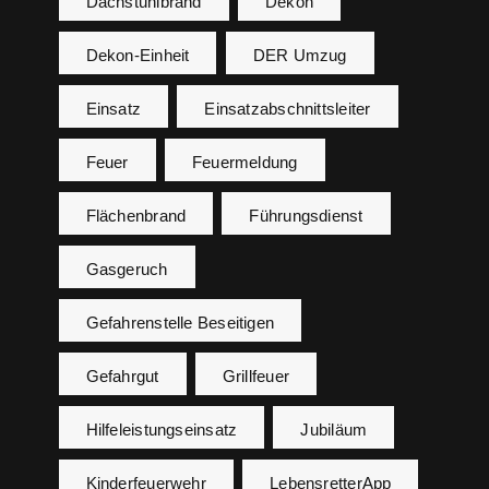
Dachstuhlbrand
Dekon
Dekon-Einheit
DER Umzug
Einsatz
Einsatzabschnittsleiter
Feuer
Feuermeldung
Flächenbrand
Führungsdienst
Gasgeruch
Gefahrenstelle Beseitigen
Gefahrgut
Grillfeuer
Hilfeleistungseinsatz
Jubiläum
Kinderfeuerwehr
LebensretterApp