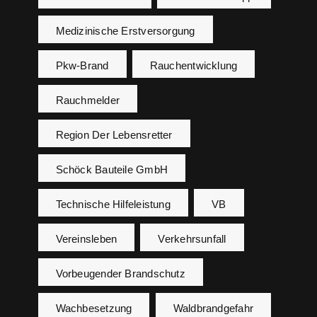
Medizinische Erstversorgung
Pkw-Brand
Rauchentwicklung
Rauchmelder
Region Der Lebensretter
Schöck Bauteile GmbH
Technische Hilfeleistung
VB
Vereinsleben
Verkehrsunfall
Vorbeugender Brandschutz
Wachbesetzung
Waldbrandgefahr