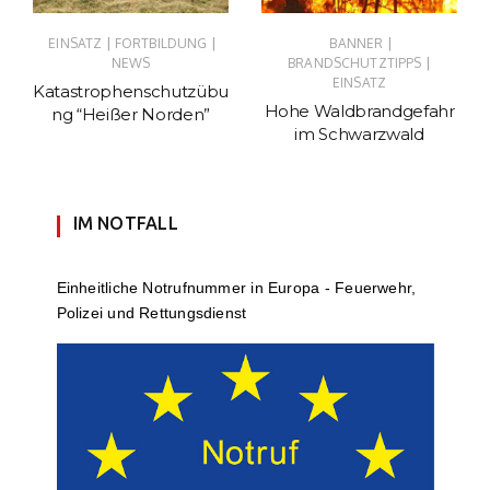
|
|
|
EINSATZ
FORTBILDUNG
BANNER
|
NEWS
BRANDSCHUTZTIPPS
EINSATZ
Katastrophenschutzübu
Hohe Waldbrandgefahr
ng “Heißer Norden”
im Schwarzwald
IM NOTFALL
Einheit­li­che Notruf­num­mer in Europa - Feuerwehr,
Polizei und Rettungs­dienst