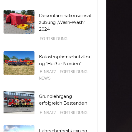
Dekontaminationseinsat
zübung „Wash-Wash“
2024
FORTBILDUNG
Katastrophenschutzübu
ng “Heißer Norden”
EINSATZ
|
FORTBILDUNG
|
NEWS
Grundlehrgang
erfolgreich Bestanden
EINSATZ
|
FORTBILDUNG
Fahrsicherheitstraining