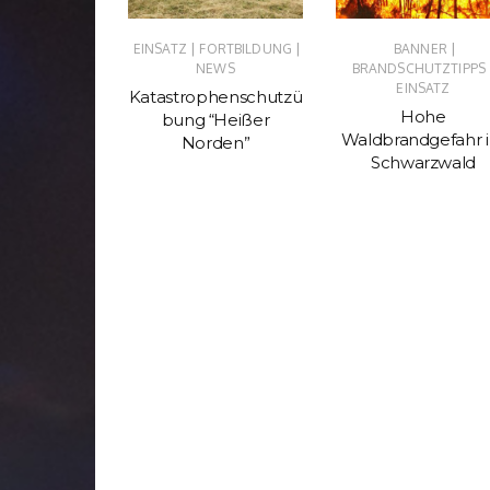
|
|
|
|
TZ
NEWS
EINSATZ
FORTBILDUNG
BANNER
NEWS
BRANDSCHUTZTIPPS
mt uns
EINSATZ
Katastrophenschutzü
uchen…
Hohe
bung “Heißer
Waldbrandgefahr 
Norden”
Schwarzwald