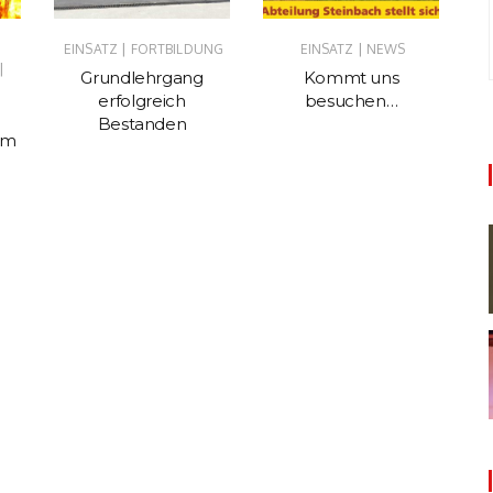
|
|
EINSATZ
FORTBILDUNG
EINSATZ
NEWS
EI
|
Grundlehrgang
Kommt uns
Ka
erfolgreich
besuchen…
Bestanden
im