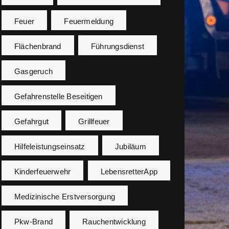
Feuer
Feuermeldung
Flächenbrand
Führungsdienst
Gasgeruch
Gefahrenstelle Beseitigen
Gefahrgut
Grillfeuer
Hilfeleistungseinsatz
Jubiläum
Kinderfeuerwehr
LebensretterApp
Medizinische Erstversorgung
Pkw-Brand
Rauchentwicklung