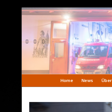
Home
News
Über
Einsa
Seni