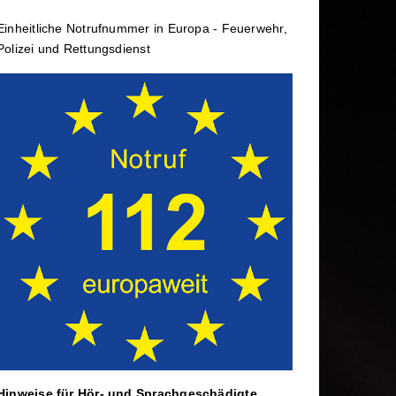
rtbildung
Wechselladerfahrzeug
Einheit­li­che Notruf­num­mer in Europa - Feuerwehr,
ele
Abrollbehälter
Polizei und Rettungs­dienst
Dekontamination
rtag
Mannschaftstransportwagen
Hinweise für Hör- und Sprach­ge­schä­digte