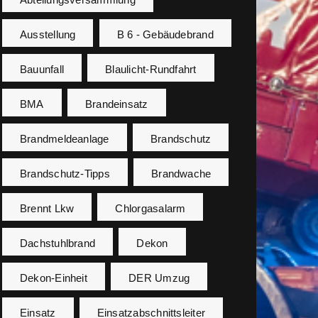
Ausstellung
B 6 - Gebäudebrand
Bauunfall
Blaulicht-Rundfahrt
BMA
Brandeinsatz
Brandmeldeanlage
Brandschutz
Brandschutz-Tipps
Brandwache
Brennt Lkw
Chlorgasalarm
Dachstuhlbrand
Dekon
Dekon-Einheit
DER Umzug
Einsatz
Einsatzabschnittsleiter