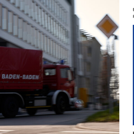
hichtliches
Kindergruppe
Planspiel
Aus- & Fo
hgeräte der
Jugendgruppe
Führungsgruppe
Aktivitäten & Zi
nbacher Feuerwehr
Führungsassistent
Berufsfeuerweh
t Steinbach
Einsatzabschnittsleiter
mandanten
nkommandant
liederwerbung
Entdecke Eine Neue
Faszinierende Welt In
Steinbach
Voraussetzungen