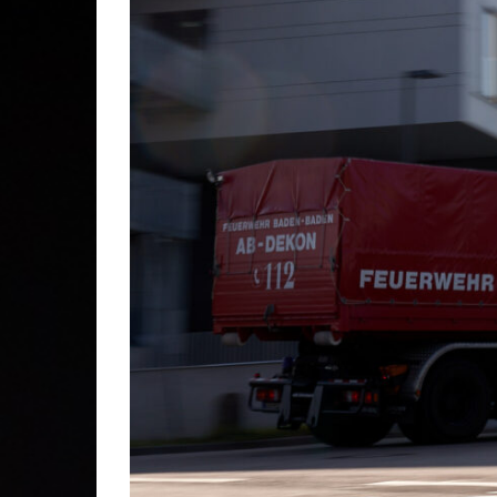
Gesc
Lösc
Stei
Stad
Kom
Ehre
Mitg