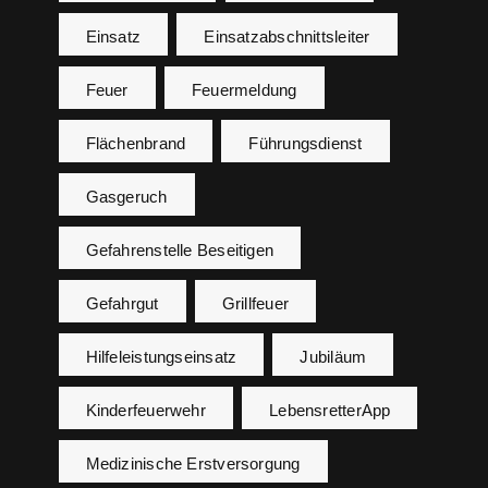
Einsatz
Einsatzabschnittsleiter
Feuer
Feuermeldung
Flächenbrand
Führungsdienst
Gasgeruch
Gefahrenstelle Beseitigen
Gefahrgut
Grillfeuer
Hilfeleistungseinsatz
Jubiläum
Kinderfeuerwehr
LebensretterApp
Medizinische Erstversorgung