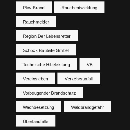
Pkw-Brand
Rauchentwicklung
Rauchmelder
Region Der Lebensretter
Schöck Bauteile GmbH
Technische Hilfeleistung
VB
Vereinsleben
Verkehrsunfall
Vorbeugender Brandschutz
Wachbesetzung
Waldbrandgefahr
Überlandhilfe