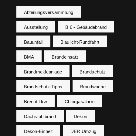
Abteilungsversammlung
Ausstellung
B 6 - Gebäudebrand
Bauunfall
Blaulicht-Rundfahrt
BMA
Brandeinsatz
Brandmeldeanlage
Brandschutz
Brandschutz-Tipps
Brandwache
Brennt Lkw
Chlorgasalarm
Dachstuhlbrand
Dekon
Dekon-Einheit
DER Umzug