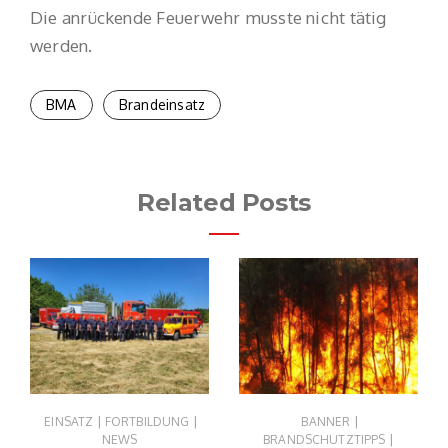
Die anrückende Feuerwehr musste nicht tätig
werden.
BMA
Brandeinsatz
Related Posts
|
|
|
EINSATZ
FORTBILDUNG
BANNER
|
NEWS
BRANDSCHUTZTIPPS