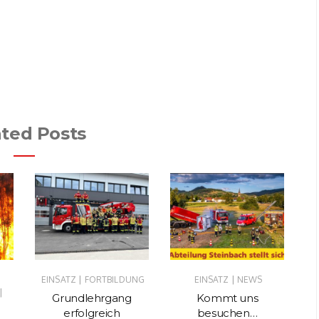
ated Posts
|
|
EINSATZ
FORTBILDUNG
EINSATZ
NEWS
EI
|
Grundlehrgang
Kommt uns
Ka
erfolgreich
besuchen…