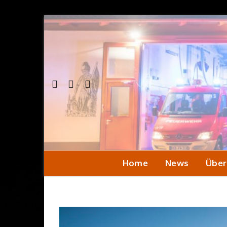
Home
News
Über
Einsa
Seni