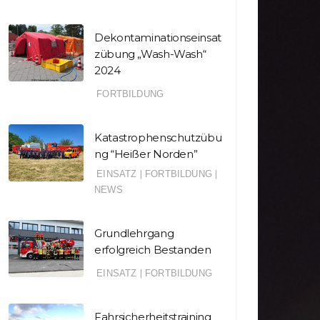
Dekontaminationseinsat
zübung „Wash-Wash“
2024
FORTBILDUNG
Katastrophenschutzübu
ng “Heißer Norden”
EINSATZ
|
FORTBILDUNG
|
NEWS
Grundlehrgang
erfolgreich Bestanden
EINSATZ
|
FORTBILDUNG
|
|
|
|
NSATZ
FORTBILDUNG
BANNER
EINSATZ
FO
|
NEWS
BRANDSCHUTZTIPPS
Grundle
EINSATZ
tastrophenschutzü
erfolg
Fahrsicherheitstraining