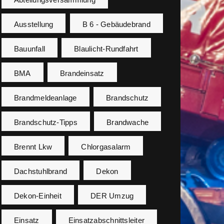
Ausstellung
B 6 - Gebäudebrand
Bauunfall
Blaulicht-Rundfahrt
BMA
Brandeinsatz
Brandmeldeanlage
Brandschutz
Brandschutz-Tipps
Brandwache
Brennt Lkw
Chlorgasalarm
Dachstuhlbrand
Dekon
Dekon-Einheit
DER Umzug
Einsatz
Einsatzabschnittsleiter