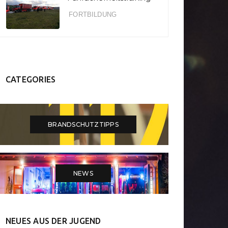
Hohe
bung “Heißer
Besta
Waldbrandgefahr im
FORTBILDUNG
Norden”
Schwarzwald
CATEGORIES
BRANDSCHUTZTIPPS
NEWS
NEUES AUS DER JUGEND