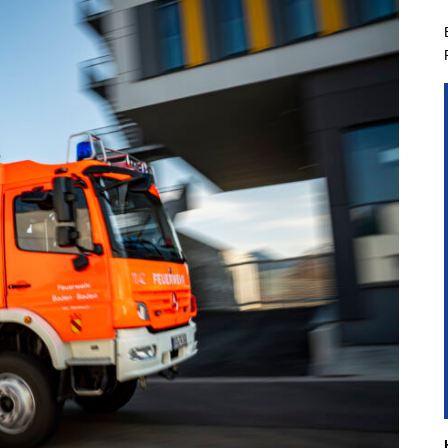
hichtliches
Kindergruppe
Planspiel
Aus- & Fo
hgeräte der
Jugendgruppe
Führungsgruppe
Aktivitäten & Zi
nbacher Feuerwehr
Führungsassistent
Berufsfeuerweh
t Steinbach
Einsatzabschnittsleiter
mandanten
nkommandant
liederwerbung
Entdecke Eine Neue
Faszinierende Welt In
Steinbach
Voraussetzungen