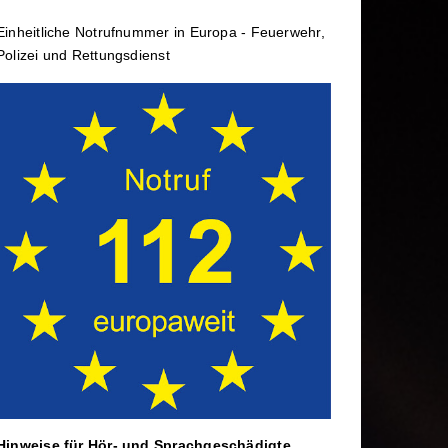
rtbildung
Wechselladerfahrzeug
Einheit­li­che Notruf­num­mer in Europa - Feuerwehr,
ele
Abrollbehälter
Polizei und Rettungs­dienst
Dekontamination
rtag
Mannschaftstransportwagen
Hinweise für Hör- und Sprach­ge­schä­digte