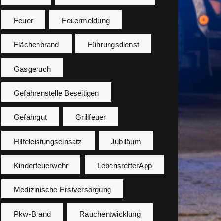
Feuer
Feuermeldung
Flächenbrand
Führungsdienst
Gasgeruch
Gefahrenstelle Beseitigen
Gefahrgut
Grillfeuer
Hilfeleistungseinsatz
Jubiläum
Kinderfeuerwehr
LebensretterApp
Medizinische Erstversorgung
Pkw-Brand
Rauchentwicklung