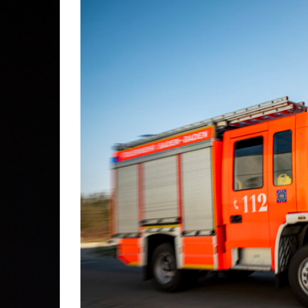
Gesc
Lösc
Stei
Stad
Kom
Ehre
Mitg