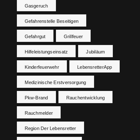
Gasgeruch
Gefahrenstelle Beseitigen
Gefahrgut
Grillfeuer
Hilfeleistungseinsatz
Jubiläum
Kinderfeuerwehr
LebensretterApp
Medizinische Erstversorgung
Pkw-Brand
Rauchentwicklung
Rauchmelder
Region Der Lebensretter