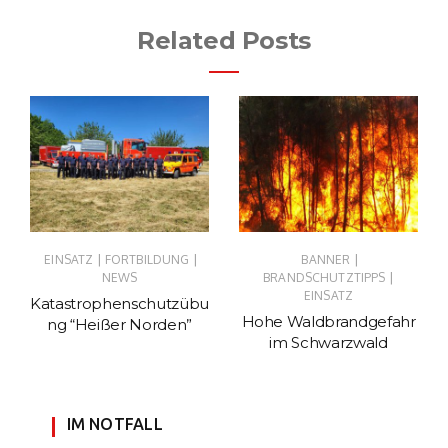
Related Posts
|
|
|
EINSATZ
FORTBILDUNG
BANNER
|
NEWS
BRANDSCHUTZTIPPS
EINSATZ
Katastrophenschutzübu
Hohe Waldbrandgefahr
ng “Heißer Norden”
im Schwarzwald
IM NOTFALL