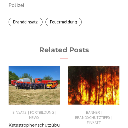
Polizei
Brandeinsatz
Feuermeldung
Related Posts
|
|
|
EINSATZ
FORTBILDUNG
BANNER
|
NEWS
BRANDSCHUTZTIPPS
EINSATZ
Katastrophenschutzübu