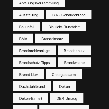
Abteilungsversammlung
Ausstellung
B 6 - Gebäudebrand
Bauunfall
Blaulicht-Rundfahrt
BMA
Brandeinsatz
Brandmeldeanlage
Brandschutz
Brandschutz-Tipps
Brandwache
Brennt Lkw
Chlorgasalarm
Dachstuhlbrand
Dekon
Dekon-Einheit
DER Umzug