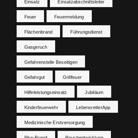
Einsatz
Einsatzabschnittsleiter
Feuer
Feuermeldung
Flächenbrand
Führungsdienst
Gasgeruch
Gefahrenstelle Beseitigen
Gefahrgut
Grillfeuer
Hilfeleistungseinsatz
Jubiläum
Kinderfeuerwehr
LebensretterApp
Medizinische Erstversorgung
Pkw-Brand
Rauchentwicklung