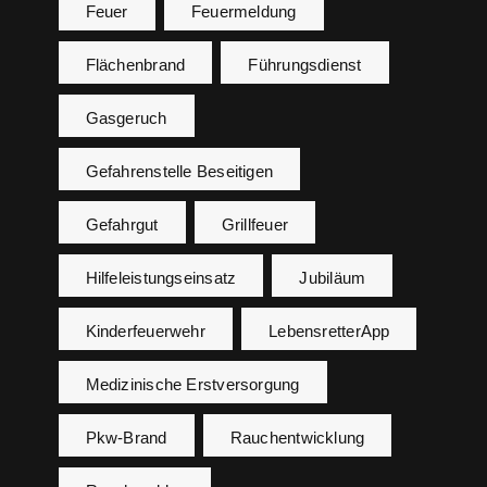
Feuer
Feuermeldung
Flächenbrand
Führungsdienst
Gasgeruch
Gefahrenstelle Beseitigen
Gefahrgut
Grillfeuer
Hilfeleistungseinsatz
Jubiläum
Kinderfeuerwehr
LebensretterApp
Medizinische Erstversorgung
Pkw-Brand
Rauchentwicklung