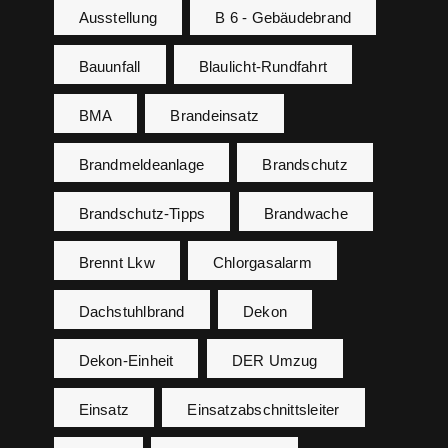
Ausstellung
B 6 - Gebäudebrand
Bauunfall
Blaulicht-Rundfahrt
BMA
Brandeinsatz
Brandmeldeanlage
Brandschutz
Brandschutz-Tipps
Brandwache
Brennt Lkw
Chlorgasalarm
Dachstuhlbrand
Dekon
Dekon-Einheit
DER Umzug
Einsatz
Einsatzabschnittsleiter