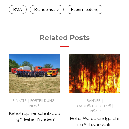
BMA
Brandeinsatz
Feuermeldung
Related Posts
|
|
|
EINSATZ
FORTBILDUNG
BANNER
|
NEWS
BRANDSCHUTZTIPPS
EINSATZ
Katastrophenschutzübu
Hohe Waldbrandgefahr
ng “Heißer Norden”
im Schwarzwald