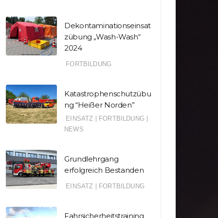
Dekontaminationseinsat
zübung „Wash-Wash“
2024
FORTBILDUNG
Katastrophenschutzübu
ng “Heißer Norden”
EINSATZ
|
FORTBILDUNG
|
NEWS
Grundlehrgang
erfolgreich Bestanden
EINSATZ
|
FORTBILDUNG
|
|
|
|
NSATZ
FORTBILDUNG
BANNER
EINSATZ
FO
|
NEWS
BRANDSCHUTZTIPPS
Grundle
EINSATZ
tastrophenschutzü
erfolg
Fahrsicherheitstraining