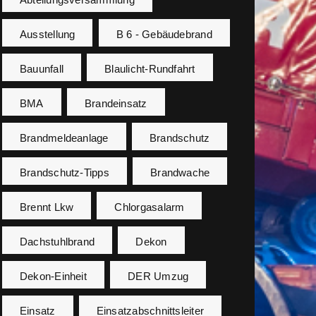
Ausstellung
B 6 - Gebäudebrand
Bauunfall
Blaulicht-Rundfahrt
BMA
Brandeinsatz
Brandmeldeanlage
Brandschutz
Brandschutz-Tipps
Brandwache
Brennt Lkw
Chlorgasalarm
Dachstuhlbrand
Dekon
Dekon-Einheit
DER Umzug
Einsatz
Einsatzabschnittsleiter