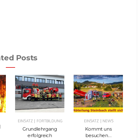
ated Posts
|
|
EINSATZ
FORTBILDUNG
EINSATZ
NEWS
EI
|
Grundlehrgang
Kommt uns
Ka
erfolgreich
besuchen…