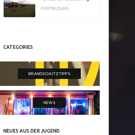
Hohe
bung “Heißer
Besta
Waldbrandgefahr im
FORTBILDUNG
Norden”
Schwarzwald
CATEGORIES
BRANDSCHUTZTIPPS
NEWS
NEUES AUS DER JUGEND