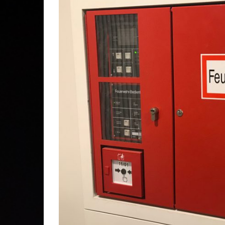
Gesc
Lösc
Stei
Stad
Kom
Ehre
Mitg