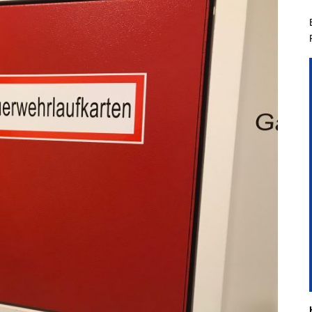
hichtliches
Kindergruppe
Planspiel
Aus- & Fo
hgeräte der
Jugendgruppe
Führungsgruppe
Aktivitäten & Zi
nbacher Feuerwehr
Führungsassistent
Berufsfeuerweh
t Steinbach
Einsatzabschnittsleiter
mandanten
nkommandant
liederwerbung
Entdecke Eine Neue
Faszinierende Welt In
Steinbach
Voraussetzungen