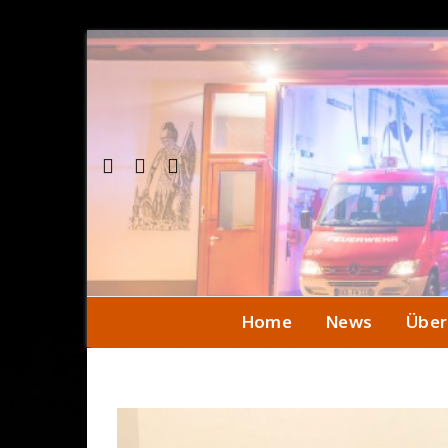
Home
News
Über
Einsa
Seni