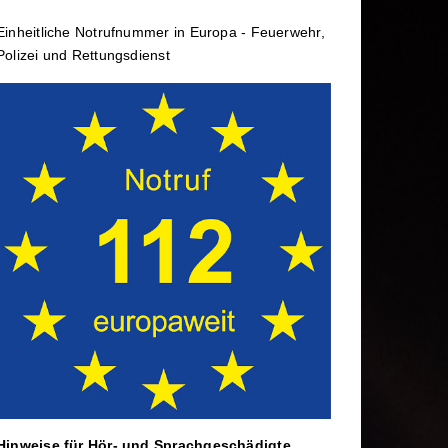
rtbildung
Wechselladerfahrzeug
Einheit­li­che Notruf­num­mer in Europa - Feuerwehr,
ele
Abrollbehälter
Polizei und Rettungs­dienst
Dekontamination
rtag
Mannschaftstransportwagen
Hinweise für Hör- und Sprach­ge­schä­digte