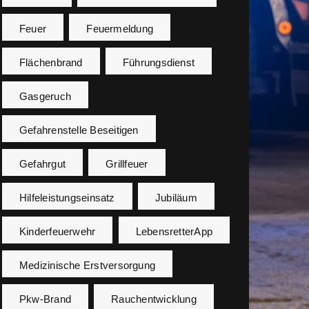
Feuer
Feuermeldung
Flächenbrand
Führungsdienst
Gasgeruch
Gefahrenstelle Beseitigen
Gefahrgut
Grillfeuer
Hilfeleistungseinsatz
Jubiläum
Kinderfeuerwehr
LebensretterApp
Medizinische Erstversorgung
Pkw-Brand
Rauchentwicklung