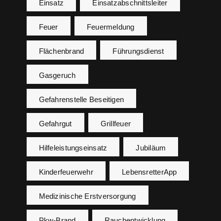
Einsatz
Einsatzabschnittsleiter
Feuer
Feuermeldung
Flächenbrand
Führungsdienst
Gasgeruch
Gefahrenstelle Beseitigen
Gefahrgut
Grillfeuer
Hilfeleistungseinsatz
Jubiläum
Kinderfeuerwehr
LebensretterApp
Medizinische Erstversorgung
Pkw-Brand
Rauchentwicklung