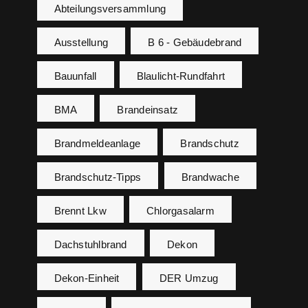
Abteilungsversammlung
Ausstellung
B 6 - Gebäudebrand
Bauunfall
Blaulicht-Rundfahrt
BMA
Brandeinsatz
Brandmeldeanlage
Brandschutz
Brandschutz-Tipps
Brandwache
Brennt Lkw
Chlorgasalarm
Dachstuhlbrand
Dekon
Dekon-Einheit
DER Umzug