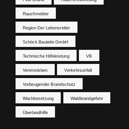
Rauchmelder
Region Der Lebensretter
Schöck Bauteile GmbH
Technische Hilfeleistung
VB
Vereinsleben
Verkehrsunfall
Vorbeugender Brandschutz
Wachbesetzung
Waldbrandgefahr
Überlandhilfe